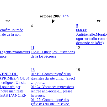
octobre 2007
>">
me
je
ve
4
5
remière Journée
06h30:
nale de la non-
Antigrenelle,Moratoi
ogm sur radio-comite
demande de kéké)
11
12
s agents retardateurs
16h49: Quelques illustrations
ence
de la loi pécresse
18
19
AVENIR DU
01h19: Communiqué d’un
EXPRIMEZ-VOUS!
grévistes du site unis…(avec)
terdigue : Un site
…pour….
f pour rédiger
01h24: Vacances repressives,
notre manifeste
rentrée anti-sociale... presse
A BAS L'ANCIEN
heureuse.
E
01h27: Communiqué des
grèvistes du site unisavec.