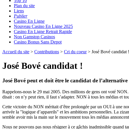
Top 10
Plan du site
Liens
Publier
Casino En Ligne
Nouveau Casino En Ligne 2025
Casino En Ligne Retrait Rapide
Non Gamstop Casinos
Casino Bonus Sans Depot
Accueil du site
>
Contributions
>
Cri du coeur
> José Bové candidat 
José Bové candidat !
José Bové peut et doit être le candidat de l’alternative
Rappelons-nous le 29 mai 2005. Des millions de gens ont voté NON. 
disait : on n’y peut rien, il faut s’adapter. NON à tous les médias et to
Cette victoire du NON méritait d’être prolongée par un OUI à une nouvell
arrivée la "logique d’appareils" et les ambitions personnelles. La zizan
semble avoir mis la main sur le mouvement tous les médias annoncent, a
Nous ne pouvons pas nous résigner à ce gâchis inadmissible quand tant