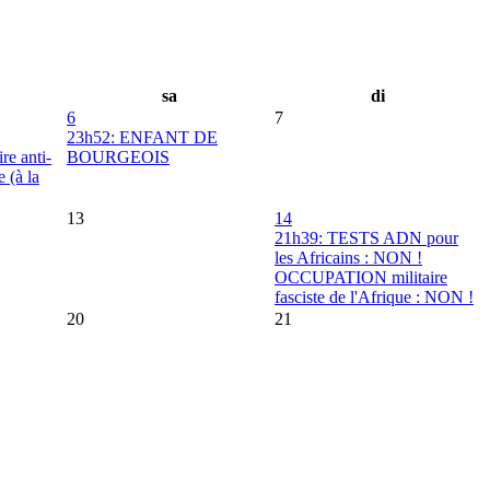
sa
di
6
7
23h52: ENFANT DE
re anti-
BOURGEOIS
 (à la
13
14
21h39: TESTS ADN pour
les Africains : NON !
OCCUPATION militaire
fasciste de l'Afrique : NON !
20
21