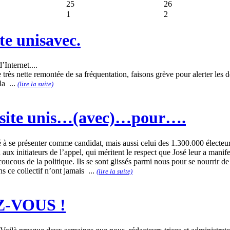
25
26
1
2
te unisavec.
’Internet....
très nette remontée de sa fréquentation, faisons grève pour alerter les d
la ...
(lire la suite)
 site unis…(avec)…pour….
vé à se présenter comme candidat, mais aussi celui des 1.300.000 électe
aux initiateurs de l’appel, qui méritent le respect que José leur a manif
ucous de la politique. Ils se sont glissés parmi nous pour se nourrir de
s ce collectif n’ont jamais ...
(lire la suite)
Z-VOUS !