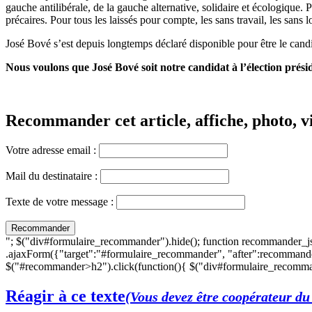
gauche antilibérale, de la gauche alternative, solidaire et écologique. 
précaires. Pour tous les laissés pour compte, les sans travail, les sans
José Bové s’est depuis longtemps déclaré disponible pour être le cand
Nous voulons que José Bové soit notre candidat à l’élection présid
Recommander cet article, affiche, photo, vi
Votre adresse email :
Mail du destinataire :
Texte de votre message :
"; $("div#formulaire_recommander").hide(); function recommander_j
.ajaxForm({"target":"#formulaire_recommander", "after":recommande
$("#recommander>h2").click(function(){ $("div#formulaire_recomman
Réagir à ce texte
(Vous devez être coopérateur du 