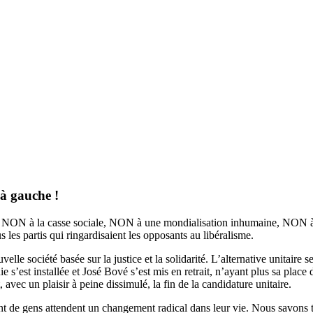
!
 à gauche !
NON à la casse sociale, NON à une mondialisation inhumaine, NON à l
us les partis qui ringardisaient les opposants au libéralisme.
e société basée sur la justice et la solidarité. L’alternative unitaire s
ie s’est installée et José Bové s’est mis en retrait, n’ayant plus sa pla
vec un plaisir à peine dissimulé, la fin de la candidature unitaire.
 de gens attendent un change­ment radical dans leur vie. Nous savons t