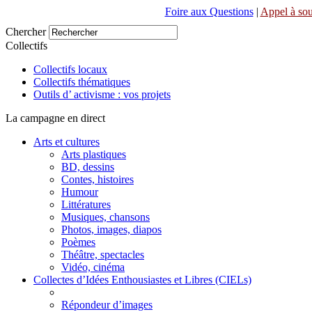
Foire aux Questions
|
Appel à sou
Chercher
Collectifs
Collectifs locaux
Collectifs thématiques
Outils d’ activisme : vos projets
La campagne en direct
Arts et cultures
Arts plastiques
BD, dessins
Contes, histoires
Humour
Littératures
Musiques, chansons
Photos, images, diapos
Poèmes
Théâtre, spectacles
Vidéo, cinéma
Collectes d’Idées Enthousiastes et Libres (CIELs)
Répondeur d’images