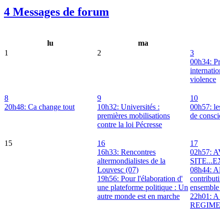
4 Messages de forum
lu
ma
1
2
3
00h34: P
internatio
violence
8
9
10
20h48: Ca change tout
10h32: Universités :
00h57: le
premières mobilisations
de consci
contre la loi Pécresse
15
16
17
16h33: Rencontres
02h57: 
altermondialistes de la
SITE...
Louvesc (07)
08h44: Al
19h56: Pour l'élaboration d'
contributi
une plateforme politique : Un
ensemble 
autre monde est en marche
22h01: 
REGIM