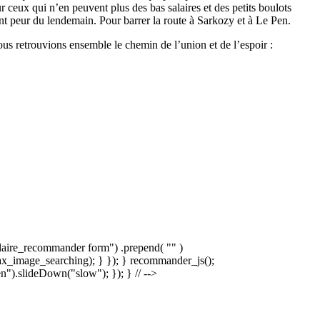
ur ceux qui n’en peuvent plus des bas salaires et des petits boulots
 ont peur du lendemain. Pour barrer la route à Sarkozy et à Le Pen.
us retrouvions ensemble le chemin de l’union et de l’espoir :
laire_recommander form") .prepend( "
" )
x_image_searching); } }); } recommander_js();
).slideDown("slow"); }); } // -->