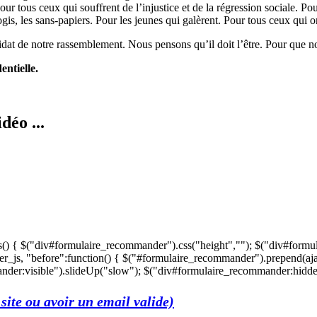
Pour tous ceux qui souffrent de l’injustice et de la régression sociale. Po
 logis, les sans-papiers. Pour les jeunes qui galèrent. Pour tous ceux qui
idat de notre rassemblement. Nous pensons qu’il doit l’être. Pour que no
entielle.
déo ...
s() { $("div#formulaire_recommander").css("height",""); $("div#formu
r_js, "before":function() { $("#formulaire_recommander").prepend(aja
der:visible").slideUp("slow"); $("div#formulaire_recommander:hidden"
site ou avoir un email valide)