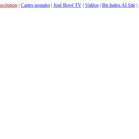
scription
|
Cartes postales
|
José Bové TV
|
Vidéos
|
Bit Index AI Site
|