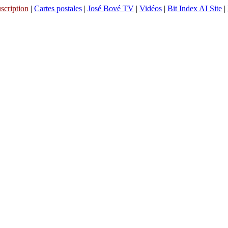
scription
|
Cartes postales
|
José Bové TV
|
Vidéos
|
Bit Index AI Site
|