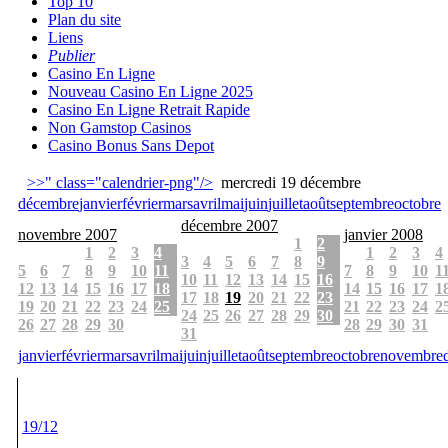
Top 10
Plan du site
Liens
Publier
Casino En Ligne
Nouveau Casino En Ligne 2025
Casino En Ligne Retrait Rapide
Non Gamstop Casinos
Casino Bonus Sans Depot
>>" class="calendrier-png"/>
mercredi 19 décembre
décembre
janvier
février
mars
avril
mai
juin
juillet
août
septembre
octobre
décembre 2007
novembre 2007
janvier 2008
1
2
1
2
3
4
1
2
3
4
3
4
5
6
7
8
9
5
6
7
8
9
10
11
7
8
9
10
1
10
11
12
13
14
15
16
12
13
14
15
16
17
18
14
15
16
17
1
17
18
19
20
21
22
23
19
20
21
22
23
24
25
21
22
23
24
2
24
25
26
27
28
29
30
26
27
28
29
30
28
29
30
31
31
janvier
février
mars
avril
mai
juin
juillet
août
septembre
octobre
novembre
19/12