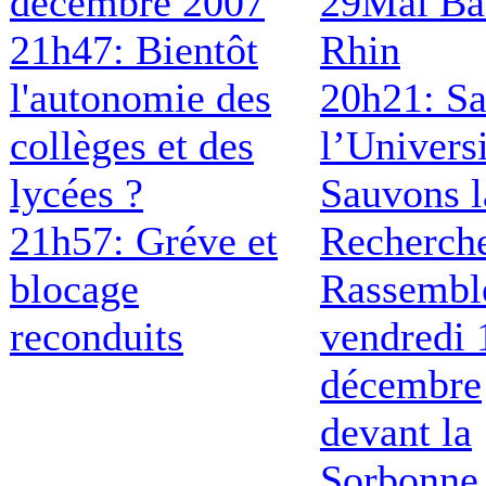
decembre 2007
29Mai Ba
21h47: Bientôt
Rhin
l'autonomie des
20h21: S
collèges et des
l’Universi
lycées ?
Sauvons l
21h57: Gréve et
Recherch
blocage
Rassembl
reconduits
vendredi 
décembre
devant la
Sorbonne