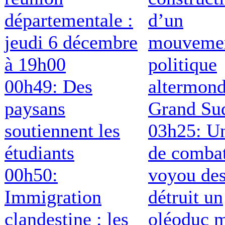
départementale :
d’un
jeudi 6 décembre
mouveme
à 19h00
politique
00h49: Des
altermond
paysans
Grand Su
soutiennent les
03h25: Un
étudiants
de comba
00h50:
voyou de
Immigration
détruit un
clandestine : les
oléoduc m