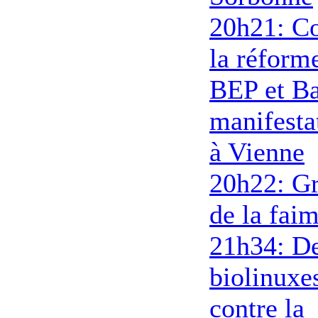
20h21: Co
la réform
BEP et Ba
manifesta
à Vienne
20h22: G
de la fai
21h34: D
biolinuxe
contre la