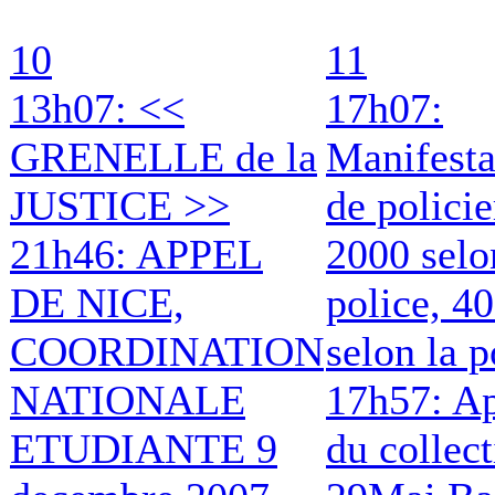
10
11
13h07: <<
17h07:
GRENELLE de la
Manifesta
JUSTICE >>
de policie
21h46: APPEL
2000 selo
DE NICE,
police, 4
COORDINATION
selon la p
NATIONALE
17h57: A
ETUDIANTE 9
du collect