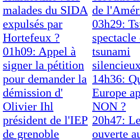
malades du SIDA
de l'Amér
expulsés par
03h29: T
Hortefeux ?
spectacle 
01h09: Appel à
tsunami
signer la pétition
silencieu
pour demander la
14h36: Qu
démission d'
Europe ap
Olivier Ihl
NON ?
président de l'IEP
20h47: Le
de grenoble
ouverte a