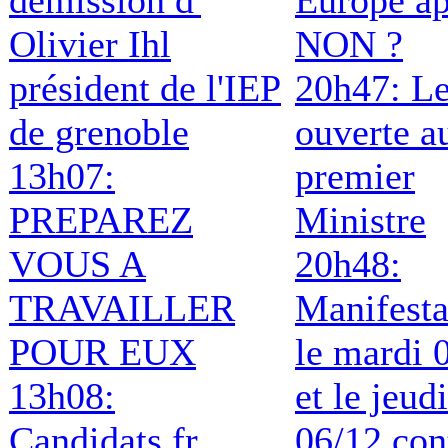
démission d'
Europe ap
Olivier Ihl
NON ?
président de l'IEP
20h47: Le
de grenoble
ouverte a
13h07:
premier
PREPAREZ
Ministre
VOUS A
20h48:
TRAVAILLER
Manifesta
POUR EUX
le mardi 
13h08:
et le jeudi
Candidats.fr
06/12 con