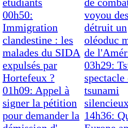
étudiants
de comba
00h50:
voyou de
Immigration
détruit un
clandestine : les
oléoduc m
malades du SIDA
de l'Amér
expulsés par
03h29: T
Hortefeux ?
spectacle 
01h09: Appel à
tsunami
signer la pétition
silencieu
pour demander la
14h36: Qu