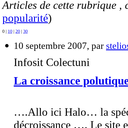
Articles de cette rubrique ,
popularité
)
0
|
10
|
20
|
30
10 septembre 2007, par
stelio
Infosit Colectuni
La croissance polutique 
….Allo ici Halo… la spécu
décroissance …. Le site