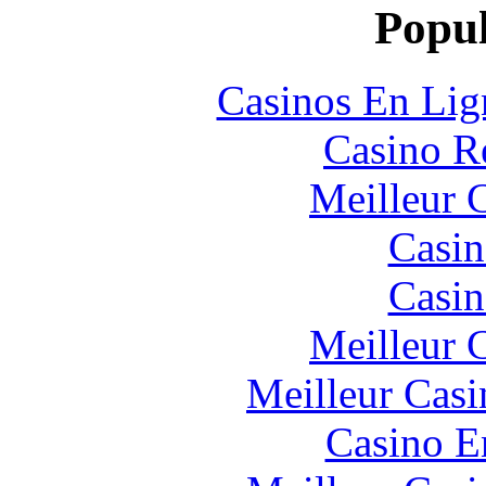
Popul
Casinos En Lig
Casino R
Meilleur 
Casin
Casin
Meilleur 
Meilleur Casi
Casino E