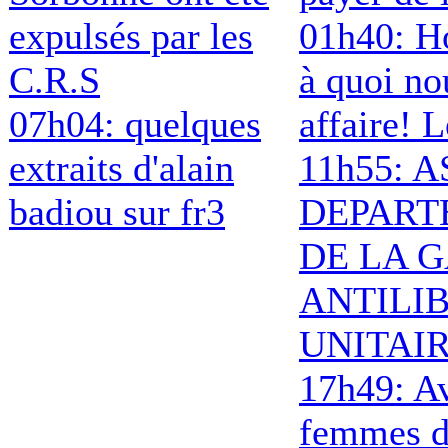
expulsés par les
01h40: Ho
C.R.S
à quoi no
07h04: quelques
affaire! L
extraits d'alain
11h55: A
badiou sur fr3
DEPART
DE LA 
ANTILI
UNITAI
17h49: Av
femmes d