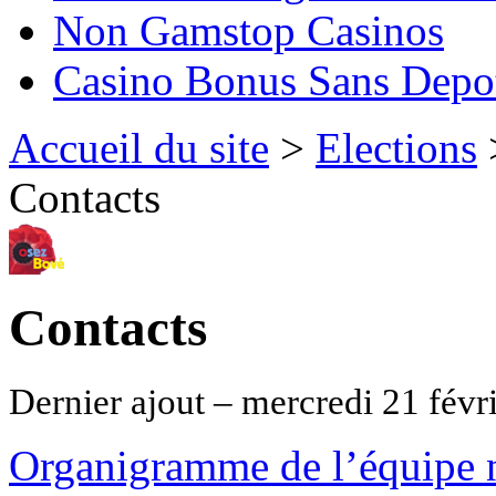
Non Gamstop Casinos
Casino Bonus Sans Depo
Accueil du site
>
Elections
Contacts
Contacts
Dernier ajout – mercredi 21 févr
Organigramme de l’équipe 