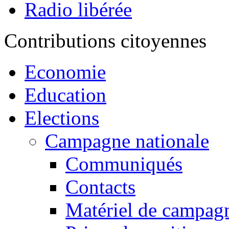
Radio libérée
Contributions citoyennes
Economie
Education
Elections
Campagne nationale
Communiqués
Contacts
Matériel de campagn