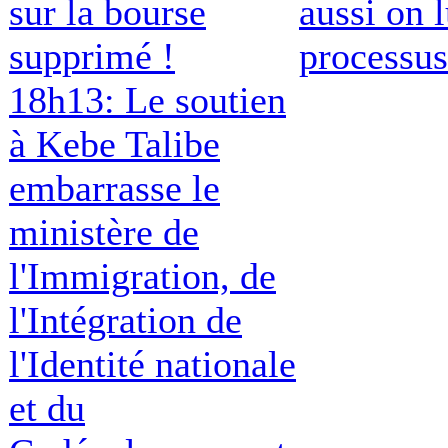
sur la bourse
aussi on l
supprimé !
processu
18h13: Le soutien
à Kebe Talibe
embarrasse le
ministère de
l'Immigration, de
l'Intégration de
l'Identité nationale
et du