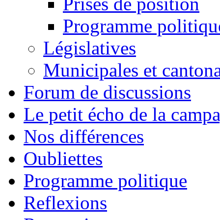
Prises de position
Programme politiqu
Législatives
Municipales et cantona
Forum de discussions
Le petit écho de la camp
Nos différences
Oubliettes
Programme politique
Reflexions