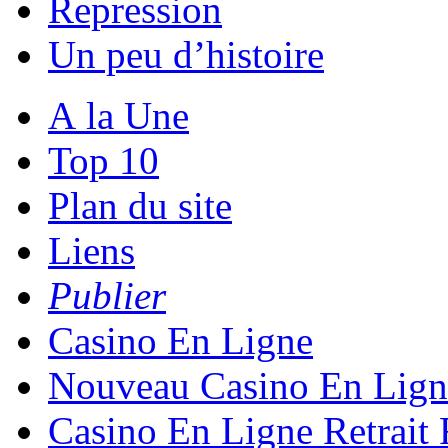
Repression
Un peu d’histoire
A la Une
Top 10
Plan du site
Liens
Publier
Casino En Ligne
Nouveau Casino En Lign
Casino En Ligne Retrait