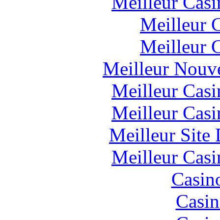
Meilleur Casi
Meilleur 
Meilleur 
Meilleur Nouv
Meilleur Casi
Meilleur Casi
Meilleur Site
Meilleur Casi
Casin
Casin