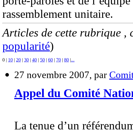
porte-paroles et de l’équip
rassemblement unitaire.
Articles de cette rubrique ,
popularité
)
0
|
10
|
20
|
30
|
40
|
50
|
60
|
70
|
80
|
...
27 novembre 2007, par
Comit
Appel du Comité Natio
La tenue d’un référendum 