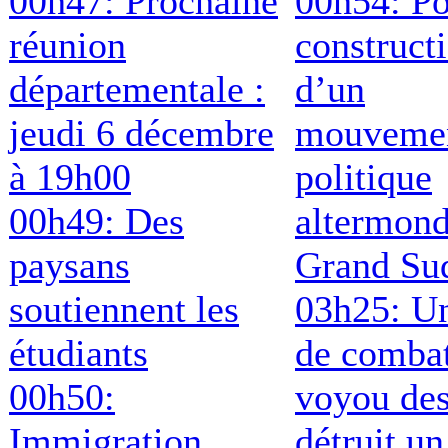
00h47: Prochaine
00h54: Po
réunion
construct
départementale :
d’un
jeudi 6 décembre
mouveme
à 19h00
politique
00h49: Des
altermond
paysans
Grand Su
soutiennent les
03h25: Un
étudiants
de comba
00h50:
voyou de
Immigration
détruit un