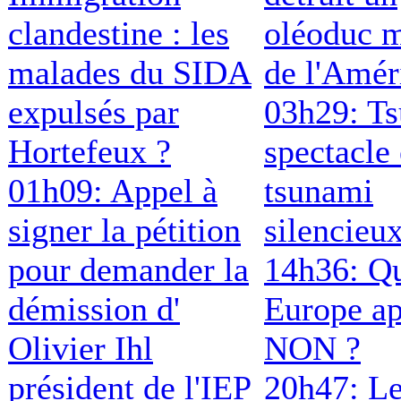
clandestine : les
oléoduc m
malades du SIDA
de l'Amér
expulsés par
03h29: T
Hortefeux ?
spectacle 
01h09: Appel à
tsunami
signer la pétition
silencieu
pour demander la
14h36: Qu
démission d'
Europe ap
Olivier Ihl
NON ?
président de l'IEP
20h47: Le