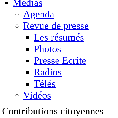
Médias
Agenda
Revue de presse
Les résumés
Photos
Presse Ecrite
Radios
Télés
Vidéos
Contributions citoyennes