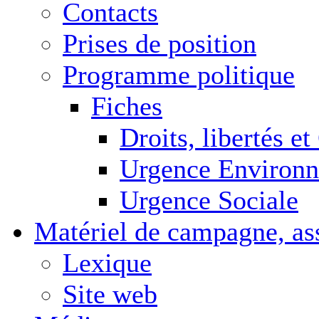
Contacts
Prises de position
Programme politique
Fiches
Droits, libertés et
Urgence Environn
Urgence Sociale
Matériel de campagne, as
Lexique
Site web