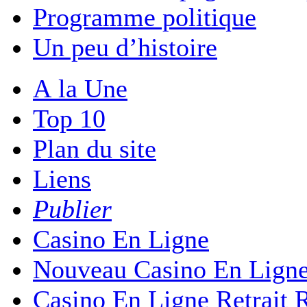
Programme politique
Un peu d’histoire
A la Une
Top 10
Plan du site
Liens
Publier
Casino En Ligne
Nouveau Casino En Lign
Casino En Ligne Retrait 