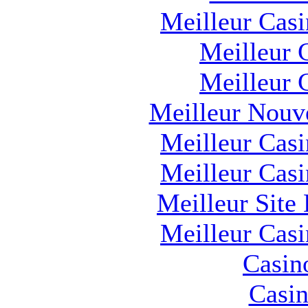
Meilleur Cas
Meilleur 
Meilleur 
Meilleur Nouv
Meilleur Cas
Meilleur Cas
Meilleur Site
Meilleur Cas
Casin
Casin