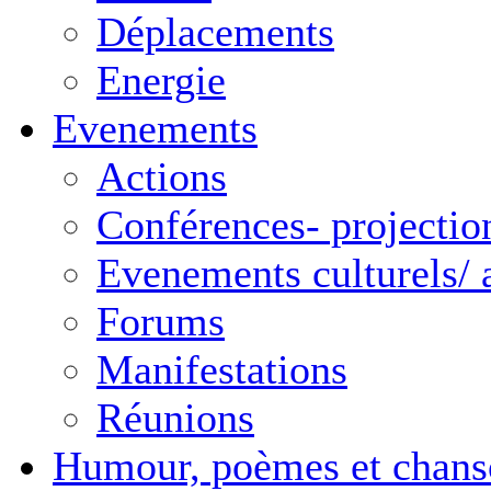
Déplacements
Energie
Evenements
Actions
Conférences- projectio
Evenements culturels/ a
Forums
Manifestations
Réunions
Humour, poèmes et chans