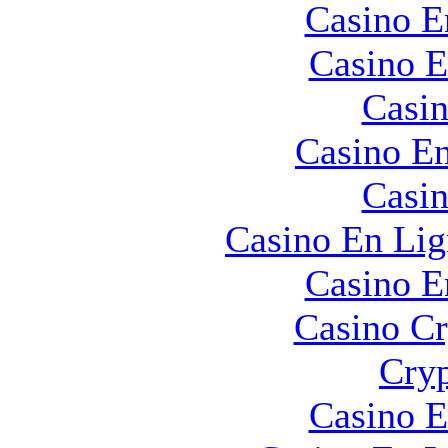
Casino E
Casino E
Casin
Casino En
Casin
Casino En Lig
Casino E
Casino C
Cryp
Casino E