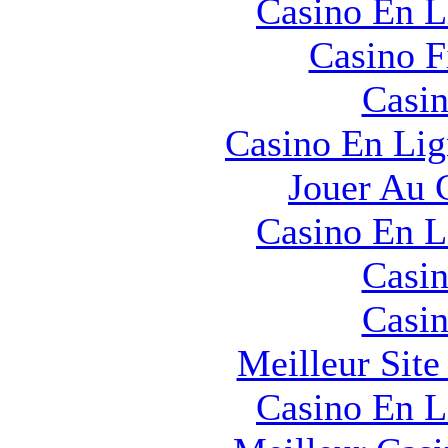
Casino En L
Casino F
Casin
Casino En Lig
Jouer Au 
Casino En L
Casin
Casin
Meilleur Sit
Casino En L