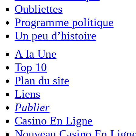
Oubliettes
Programme politique
Un peu d’histoire
A la Une
Top 10
Plan du site
Liens
Publier
Casino En Ligne
Nouveau Casino En Lign