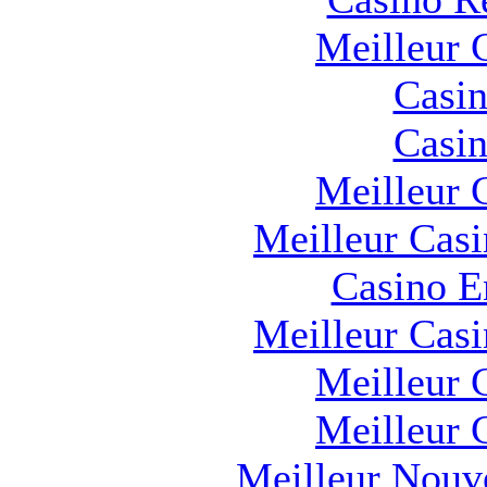
Meilleur 
Casin
Casin
Meilleur 
Meilleur Cas
Casino E
Meilleur Cas
Meilleur 
Meilleur 
Meilleur Nouv