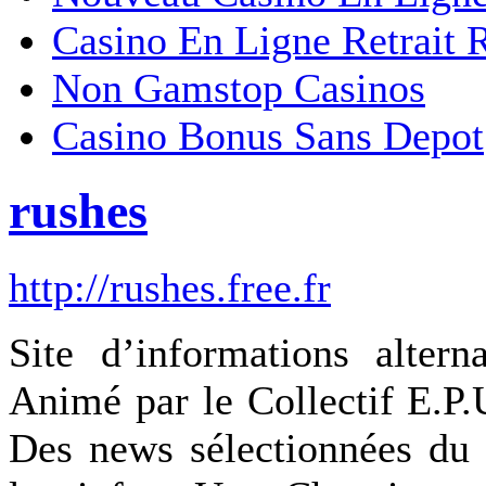
Casino En Ligne Retrait 
Non Gamstop Casinos
Casino Bonus Sans Depot
rushes
http://rushes.free.fr
Site d’informations altern
Animé par le Collectif E.P.
Des news sélectionnées du 