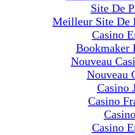
Site De 
Meilleur Site De 
Casino E
Bookmaker H
Nouveau Casi
Nouveau C
Casino 
Casino Fr
Casino
Casino E