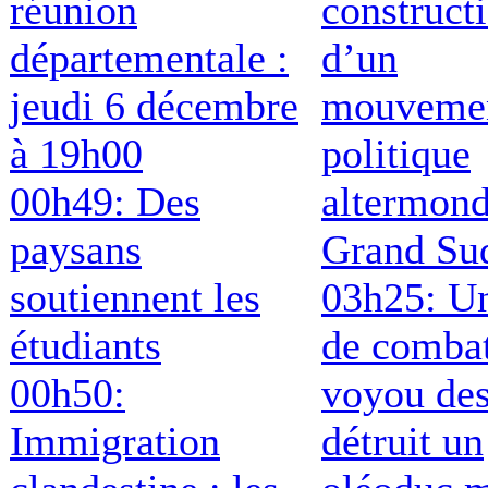
réunion
construct
départementale :
d’un
jeudi 6 décembre
mouveme
à 19h00
politique
00h49: Des
altermond
paysans
Grand Su
soutiennent les
03h25: Un
étudiants
de comba
00h50:
voyou de
Immigration
détruit un