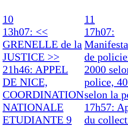
10
11
13h07: <<
17h07:
GRENELLE de la
Manifesta
JUSTICE >>
de policie
21h46: APPEL
2000 selo
DE NICE,
police, 4
COORDINATION
selon la p
NATIONALE
17h57: A
ETUDIANTE 9
du collect