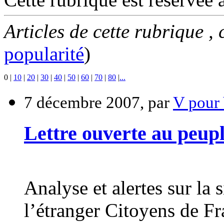
Articles de cette rubrique ,
popularité
)
0
|
10
|
20
|
30
|
40
|
50
|
60
|
70
|
80
|
...
7 décembre 2007, par
V pour
Lettre ouverte au peupl
Analyse et alertes sur la 
l’étranger Citoyens de Fr