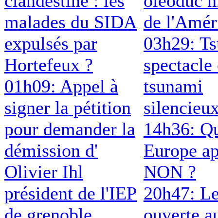
clandestine : les
oléoduc m
malades du SIDA
de l'Amér
expulsés par
03h29: T
Hortefeux ?
spectacle 
01h09: Appel à
tsunami
signer la pétition
silencieu
pour demander la
14h36: Qu
démission d'
Europe ap
Olivier Ihl
NON ?
président de l'IEP
20h47: Le
de grenoble
ouverte a