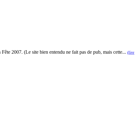
ête 2007. (Le site bien entendu ne fait pas de pub, mais cette...
(lire