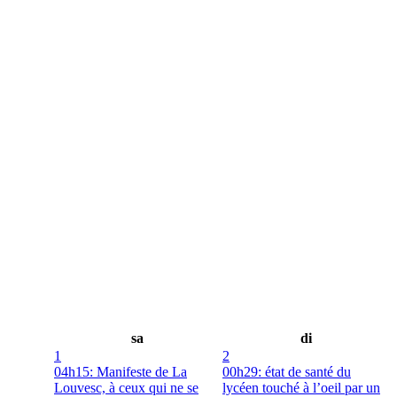
sa
di
1
2
04h15: Manifeste de La
00h29: état de santé du
Louvesc, à ceux qui ne se
lycéen touché à l’oeil par un