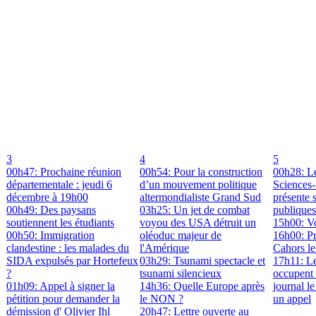
3
4
5
00h47: Prochaine réunion
00h54: Pour la construction
00h28: Le
départementale : jeudi 6
d’un mouvement politique
Sciences
décembre à 19h00
altermondialiste Grand Sud
présente 
00h49: Des paysans
03h25: Un jet de combat
publiques
soutiennent les étudiants
voyou des USA détruit un
15h00: Vo
00h50: Immigration
oléoduc majeur de
16h00: P
clandestine : les malades du
l'Amérique
Cahors l
SIDA expulsés par Hortefeux
03h29: Tsunami spectacle et
17h11: Le
?
tsunami silencieux
occupent 
01h09: Appel à signer la
14h36: Quelle Europe après
journal l
pétition pour demander la
le NON ?
un appel
démission d' Olivier Ihl
20h47: Lettre ouverte au