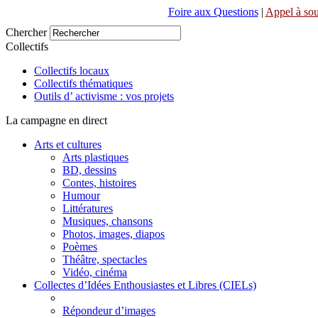
Foire aux Questions
|
Appel à sou
Chercher
Collectifs
Collectifs locaux
Collectifs thématiques
Outils d’ activisme : vos projets
La campagne en direct
Arts et cultures
Arts plastiques
BD, dessins
Contes, histoires
Humour
Littératures
Musiques, chansons
Photos, images, diapos
Poèmes
Théâtre, spectacles
Vidéo, cinéma
Collectes d’Idées Enthousiastes et Libres (CIELs)
Répondeur d’images