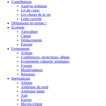
Contributions
Analyse politique
Cri du coeur
Les choses de la vie
Lettre ouverte
Définissons les termes !
Ecologie
Agriculture
Climat
Déplacements
Energie
Evenements
Actions
Conférences- projections- débats
Evenements culturels/ artistiques
Forums
Manifestations
Réunions
International
Afrique
Amérique du nord
Amérique latine
Asie
Europe
Moyen-Orient