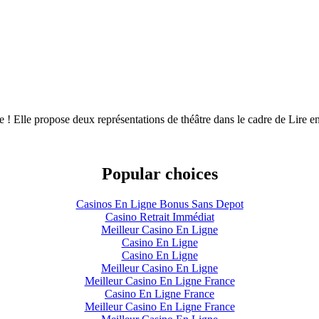
Elle propose deux représentations de théâtre dans le cadre de Lire en F
Popular choices
Casinos En Ligne Bonus Sans Depot
Casino Retrait Immédiat
Meilleur Casino En Ligne
Casino En Ligne
Casino En Ligne
Meilleur Casino En Ligne
Meilleur Casino En Ligne France
Casino En Ligne France
Meilleur Casino En Ligne France