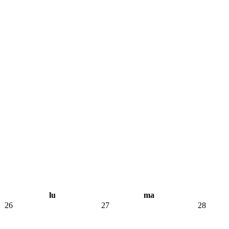
lu
ma
26
27
28