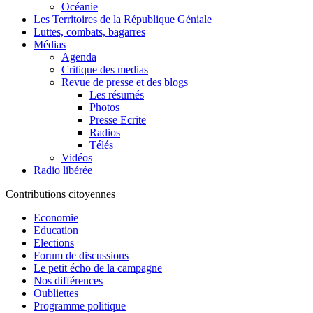
Océanie
Les Territoires de la République Géniale
Luttes, combats, bagarres
Médias
Agenda
Critique des medias
Revue de presse et des blogs
Les résumés
Photos
Presse Ecrite
Radios
Télés
Vidéos
Radio libérée
Contributions citoyennes
Economie
Education
Elections
Forum de discussions
Le petit écho de la campagne
Nos différences
Oubliettes
Programme politique