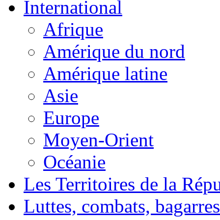
International
Afrique
Amérique du nord
Amérique latine
Asie
Europe
Moyen-Orient
Océanie
Les Territoires de la Rép
Luttes, combats, bagarres