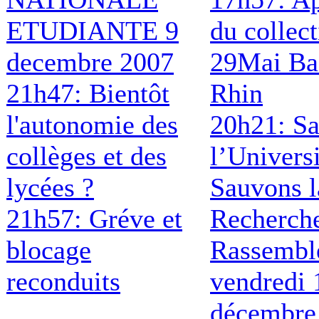
ETUDIANTE 9
du collect
decembre 2007
29Mai Ba
21h47: Bientôt
Rhin
l'autonomie des
20h21: S
collèges et des
l’Universi
lycées ?
Sauvons l
21h57: Gréve et
Recherch
blocage
Rassembl
reconduits
vendredi 
décembre