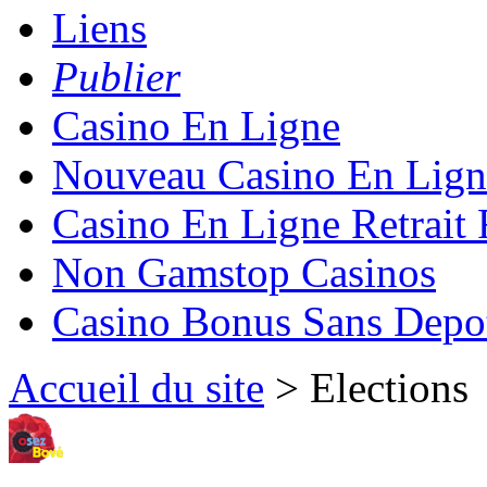
Liens
Publier
Casino En Ligne
Nouveau Casino En Lign
Casino En Ligne Retrait
Non Gamstop Casinos
Casino Bonus Sans Depo
Accueil du site
> Elections