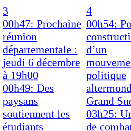
3
4
00h47: Prochaine
00h54: Po
réunion
construct
départementale :
d’un
jeudi 6 décembre
mouveme
à 19h00
politique
00h49: Des
altermond
paysans
Grand Su
soutiennent les
03h25: Un
étudiants
de comba