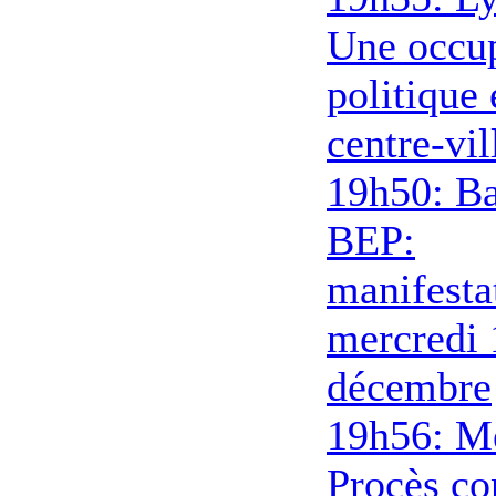
Une occu
politique 
centre-vil
19h50: Ba
BEP:
manifesta
mercredi 
décembre
19h56: M
Procès co