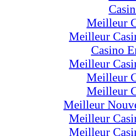
Casin
Meilleur 
Meilleur Casi
Casino E
Meilleur Casi
Meilleur 
Meilleur 
Meilleur Nouv
Meilleur Casi
Meilleur Casi