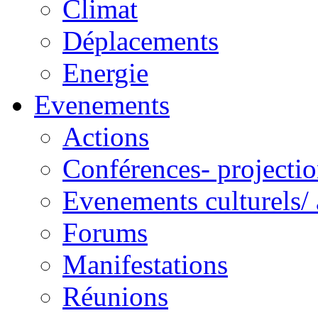
Climat
Déplacements
Energie
Evenements
Actions
Conférences- projectio
Evenements culturels/ 
Forums
Manifestations
Réunions