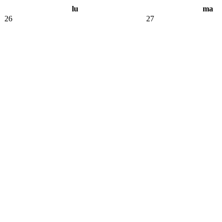
lu
ma
26
27