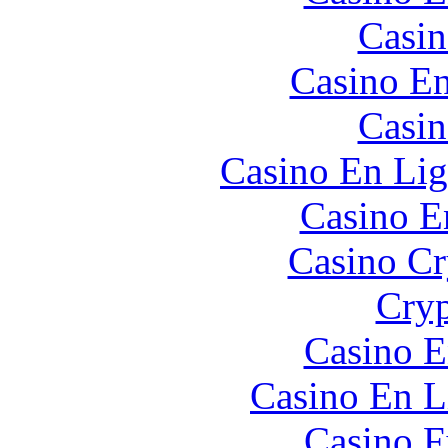
Casin
Casino En
Casin
Casino En Lig
Casino E
Casino C
Cryp
Casino E
Casino En L
Casino F