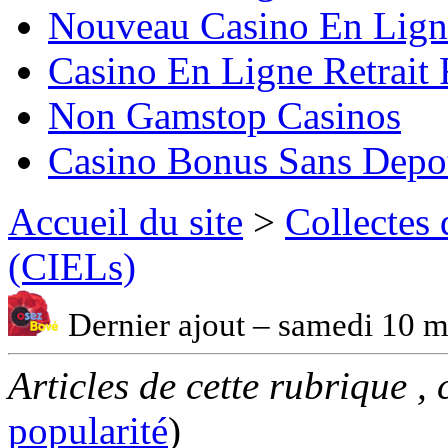
Nouveau Casino En Lign
Casino En Ligne Retrait
Non Gamstop Casinos
Casino Bonus Sans Depo
Accueil du site
>
Collectes 
(CIELs)
Dernier ajout – samedi 10 m
Articles de cette rubrique ,
popularité
)