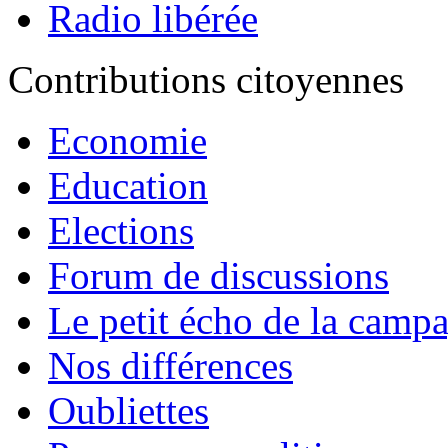
Radio libérée
Contributions citoyennes
Economie
Education
Elections
Forum de discussions
Le petit écho de la camp
Nos différences
Oubliettes