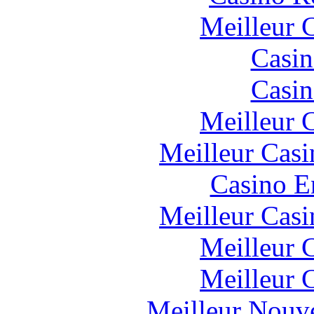
Meilleur 
Casin
Casin
Meilleur 
Meilleur Casi
Casino E
Meilleur Casi
Meilleur 
Meilleur 
Meilleur Nouv