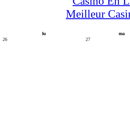
Casino En L
Meilleur Casi
lu
ma
26
27