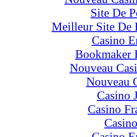
Site De P
Meilleur Site De 
Casino E
Bookmaker H
Nouveau Casi
Nouveau C
Casino 
Casino Fr
Casino
Casino E