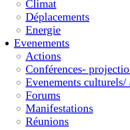
Climat
Déplacements
Energie
Evenements
Actions
Conférences- projectio
Evenements culturels/ 
Forums
Manifestations
Réunions