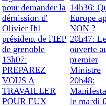
pour demander la
14h36: Qu
démission d'
Europe ap
Olivier Ihl
NON ?
président de l'IEP
20h47: Le
de grenoble
ouverte a
13h07:
premier
PREPAREZ
Ministre
VOUS A
20h48:
TRAVAILLER
Manifesta
POUR EUX
le mardi 