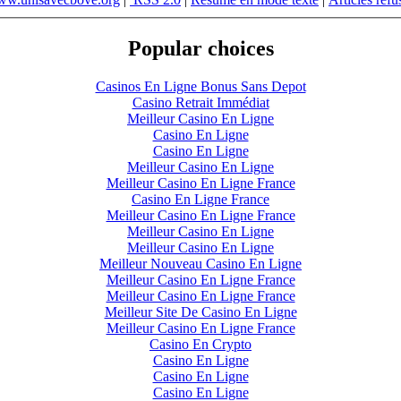
Popular choices
Casinos En Ligne Bonus Sans Depot
Casino Retrait Immédiat
Meilleur Casino En Ligne
Casino En Ligne
Casino En Ligne
Meilleur Casino En Ligne
Meilleur Casino En Ligne France
Casino En Ligne France
Meilleur Casino En Ligne France
Meilleur Casino En Ligne
Meilleur Casino En Ligne
Meilleur Nouveau Casino En Ligne
Meilleur Casino En Ligne France
Meilleur Casino En Ligne France
Meilleur Site De Casino En Ligne
Meilleur Casino En Ligne France
Casino En Crypto
Casino En Ligne
Casino En Ligne
Casino En Ligne