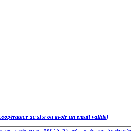
coopérateur du site ou avoir un email valide)
w.unisavecbove.org
|
RSS 2.0
|
Résumé en mode texte
|
Articles refu