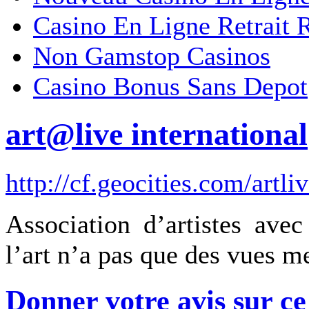
Casino En Ligne Retrait 
Non Gamstop Casinos
Casino Bonus Sans Depot
art@live international
http://cf.geocities.com/artl
Association d’artistes ave
l’art n’a pas que des vues me
Donner votre avis sur ce