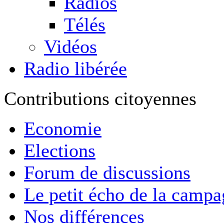
Radios
Télés
Vidéos
Radio libérée
Contributions citoyennes
Economie
Elections
Forum de discussions
Le petit écho de la camp
Nos différences