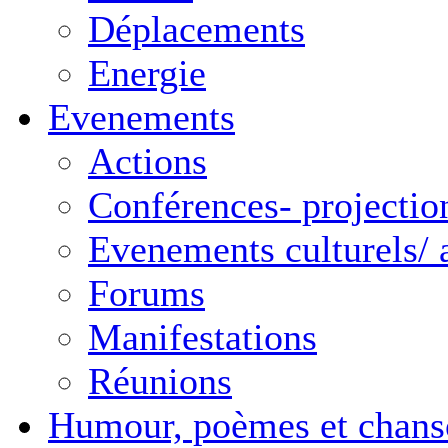
Déplacements
Energie
Evenements
Actions
Conférences- projectio
Evenements culturels/ a
Forums
Manifestations
Réunions
Humour, poèmes et chans