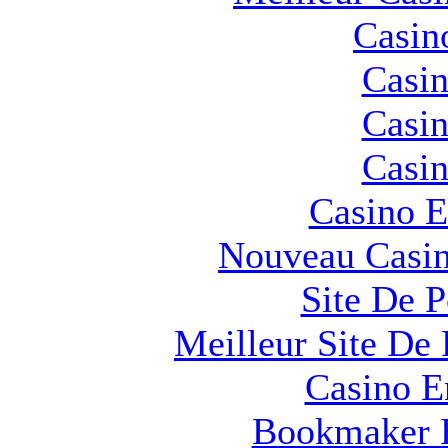
Casin
Casin
Casin
Casin
Casino E
Nouveau Casin
Site De 
Meilleur Site De 
Casino E
Bookmaker H