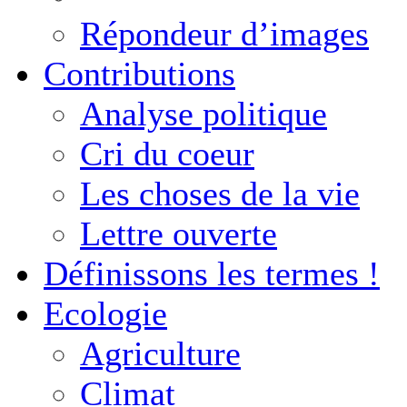
Répondeur d’images
Contributions
Analyse politique
Cri du coeur
Les choses de la vie
Lettre ouverte
Définissons les termes !
Ecologie
Agriculture
Climat