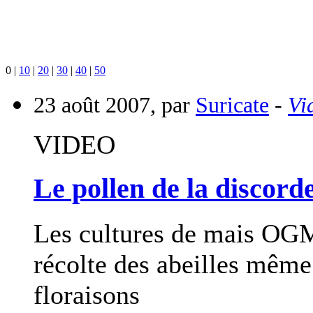
0
|
10
|
20
|
30
|
40
|
50
23 août 2007, par
Suricate
-
Vi
VIDEO
Le pollen de la discord
Les cultures de mais OGM
récolte des abeilles même 
floraisons