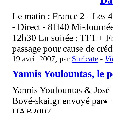
Dan
Le matin : France 2 - Les 4
- Direct - 8H40 Mi-Journé
12h30 En soirée : TF1 + Fr
passage pour cause de crédi
19 avril 2007, par
Suricate
-
Vi
Yannis Youlountas, le p
Yannis Youlountas & José
Bové-skai.gr envoyé par
UAB2007