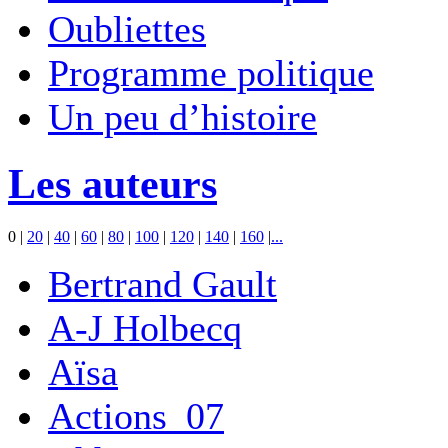
Oubliettes
Programme politique
Un peu d’histoire
Les auteurs
0
|
20
|
40
|
60
|
80
|
100
|
120
|
140
|
160
|
...
Bertrand Gault
A-J Holbecq
Aïsa
Actions_07