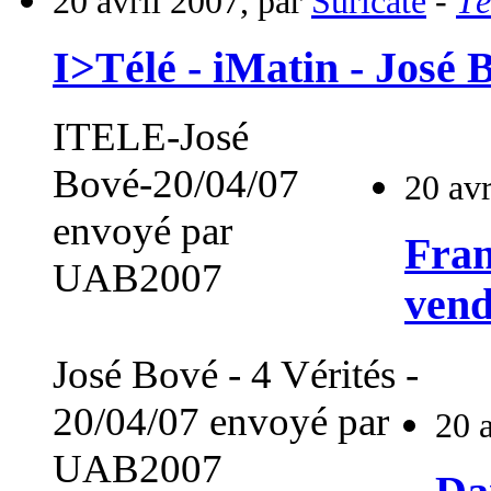
20 avril 2007, par
Suricate
-
Té
I>Télé - iMatin - José 
ITELE-José
Bové-20/04/07
20 avr
envoyé par
Fran
UAB2007
vend
José Bové - 4 Vérités -
20/04/07 envoyé par
20 
UAB2007