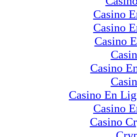
Casino
Casino E
Casino E
Casino E
Casin
Casino En
Casin
Casino En Lig
Casino E
Casino C
Cryp