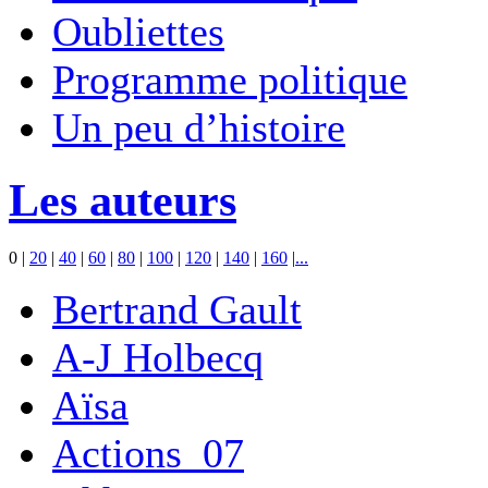
Oubliettes
Programme politique
Un peu d’histoire
Les auteurs
0
|
20
|
40
|
60
|
80
|
100
|
120
|
140
|
160
|
...
Bertrand Gault
A-J Holbecq
Aïsa
Actions_07