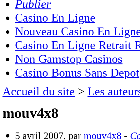
Publier
Casino En Ligne
Nouveau Casino En Lign
Casino En Ligne Retrait 
Non Gamstop Casinos
Casino Bonus Sans Depot
Accueil du site
>
Les auteur
mouv4x8
5 avril 2007, par
mouv4x8
-
Co