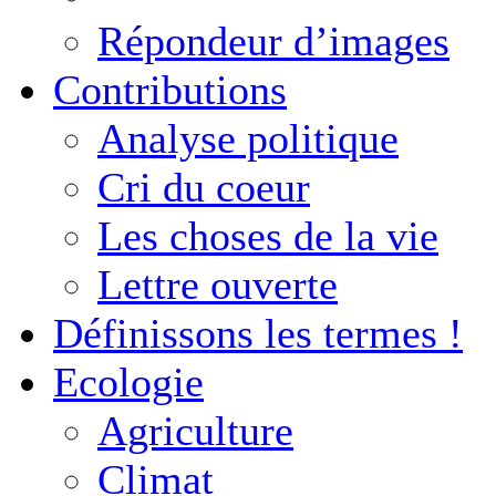
Répondeur d’images
Contributions
Analyse politique
Cri du coeur
Les choses de la vie
Lettre ouverte
Définissons les termes !
Ecologie
Agriculture
Climat