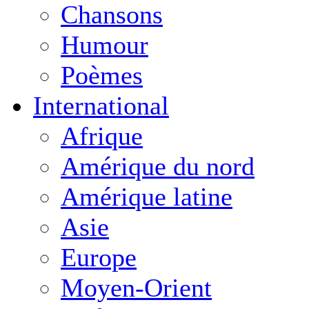
Chansons
Humour
Poèmes
International
Afrique
Amérique du nord
Amérique latine
Asie
Europe
Moyen-Orient