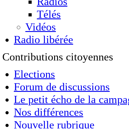
Radios
Télés
Vidéos
Radio libérée
Contributions citoyennes
Elections
Forum de discussions
Le petit écho de la camp
Nos différences
Nouvelle rubrique