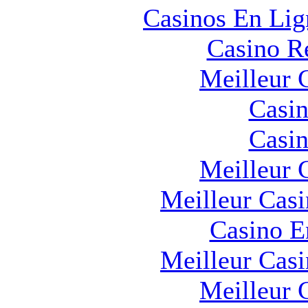
Casinos En Lig
Casino R
Meilleur 
Casin
Casin
Meilleur 
Meilleur Cas
Casino E
Meilleur Cas
Meilleur 