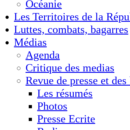
Océanie
Les Territoires de la Rép
Luttes, combats, bagarres
Médias
Agenda
Critique des medias
Revue de presse et des
Les résumés
Photos
Presse Ecrite