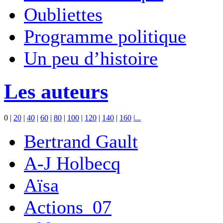
Oubliettes
Programme politique
Un peu d’histoire
Les auteurs
0
|
20
|
40
|
60
|
80
|
100
|
120
|
140
|
160
|
...
Bertrand Gault
A-J Holbecq
Aïsa
Actions_07