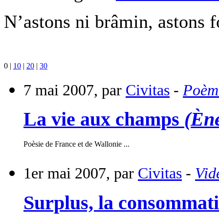
N’astons ni brâmin, astons f
0
|
10
|
20
|
30
7 mai 2007, par
Civitas
-
Poèm
La vie aux champs
(Ène
Poèsie de France et de Wallonie ...
1er mai 2007, par
Civitas
-
Vid
Surplus, la consommatio