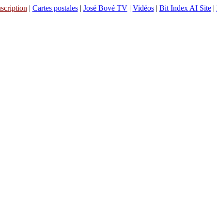
scription
|
Cartes postales
|
José Bové TV
|
Vidéos
|
Bit Index AI Site
|