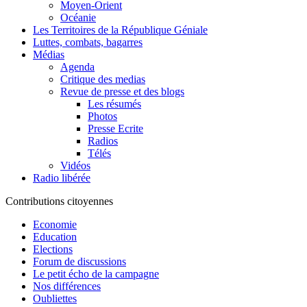
Moyen-Orient
Océanie
Les Territoires de la République Géniale
Luttes, combats, bagarres
Médias
Agenda
Critique des medias
Revue de presse et des blogs
Les résumés
Photos
Presse Ecrite
Radios
Télés
Vidéos
Radio libérée
Contributions citoyennes
Economie
Education
Elections
Forum de discussions
Le petit écho de la campagne
Nos différences
Oubliettes