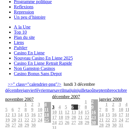
Programme politique
Reflexions
Repression
Un peu d’histoire
A la Une
Top 10
Plan du site
Liens
Publier
Casino En Ligne
Nouveau Casino En Ligne 2025
Casino En Ligne Retrait Rapide
Non Gamstop Casinos
Casino Bonus Sans Depot
>>" class="calendrier-png"/>
lundi 3 décembre
décembre
janvier
février
mars
avril
mai
juin
juillet
août
septembre
octobre
décembre 2007
novembre 2007
janvier 2008
1
2
1
2
3
4
1
2
3
4
3
4
5
6
7
8
9
5
6
7
8
9
10
11
7
8
9
10
1
10
11
12
13
14
15
16
12
13
14
15
16
17
18
14
15
16
17
1
17
18
19
20
21
22
23
19
20
21
22
23
24
25
21
22
23
24
2
24
25
26
27
28
29
30
26
27
28
29
30
28
29
30
31
31