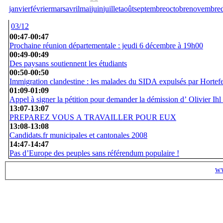
janvier
février
mars
avril
mai
juin
juillet
août
septembre
octobre
novembre
03/12
00:47
-
00:47
Prochaine réunion départementale : jeudi 6 décembre à 19h00
00:49
-
00:49
Des paysans soutiennent les étudiants
00:50
-
00:50
Immigration clandestine : les malades du SIDA expulsés par Hortef
01:09
-
01:09
Appel à signer la pétition pour demander la démission d’ Olivier Ihl
13:07
-
13:07
PREPAREZ VOUS A TRAVAILLER POUR EUX
13:08
-
13:08
Candidats.fr municipales et cantonales 2008
14:47
-
14:47
Pas d’Europe des peuples sans référendum populaire !
ww