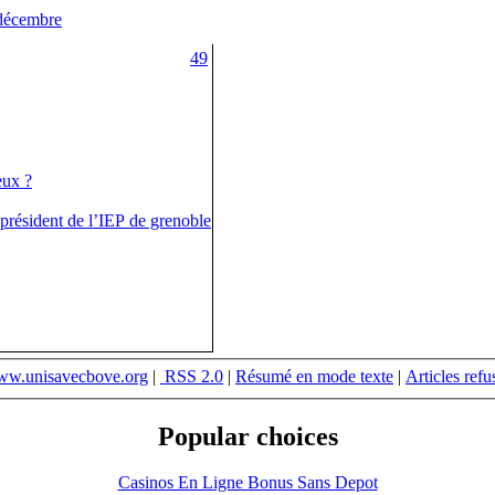
décembre
49
eux ?
 président de l’IEP de grenoble
w.unisavecbove.org
|
RSS 2.0
|
Résumé en mode texte
|
Articles refu
Popular choices
Casinos En Ligne Bonus Sans Depot