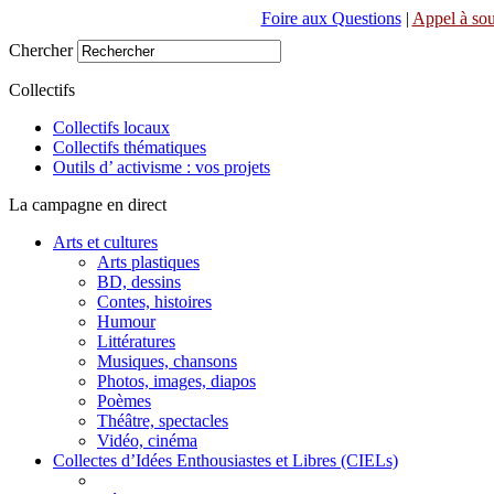
Foire aux Questions
|
Appel à sou
Chercher
Collectifs
Collectifs locaux
Collectifs thématiques
Outils d’ activisme : vos projets
La campagne en direct
Arts et cultures
Arts plastiques
BD, dessins
Contes, histoires
Humour
Littératures
Musiques, chansons
Photos, images, diapos
Poèmes
Théâtre, spectacles
Vidéo, cinéma
Collectes d’Idées Enthousiastes et Libres (CIELs)