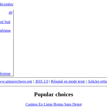
décembre
49
and Sud
mérique
Pécresse
w.unisavecbove.org
|
RSS 2.0
|
Résumé en mode texte
|
Articles refu
Popular choices
Casinos En Ligne Bonus Sans Depot