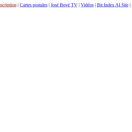
scription
|
Cartes postales
|
José Bové TV
|
Vidéos
|
Bit Index AI Site
|