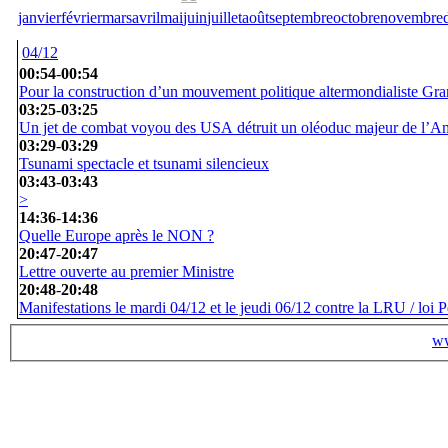
janvier
février
mars
avril
mai
juin
juillet
août
septembre
octobre
novembre
04/12
00:54
-
00:54
Pour la construction d’un mouvement politique altermondialiste Gr
03:25
-
03:25
Un jet de combat voyou des USA détruit un oléoduc majeur de l’A
03:29
-
03:29
Tsunami spectacle et tsunami silencieux
03:43
-
03:43
>
14:36
-
14:36
Quelle Europe après le NON ?
20:47
-
20:47
Lettre ouverte au premier Ministre
20:48
-
20:48
Manifestations le mardi 04/12 et le jeudi 06/12 contre la LRU / loi 
ww