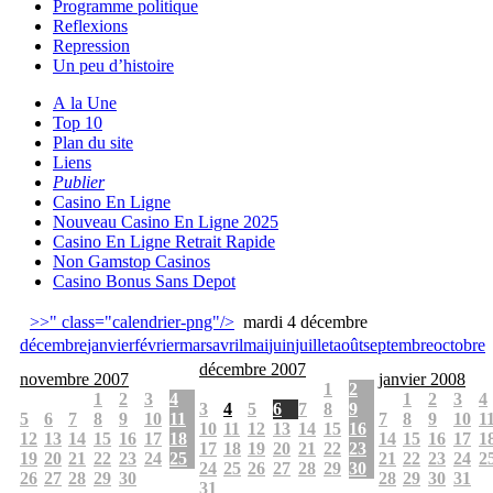
Programme politique
Reflexions
Repression
Un peu d’histoire
A la Une
Top 10
Plan du site
Liens
Publier
Casino En Ligne
Nouveau Casino En Ligne 2025
Casino En Ligne Retrait Rapide
Non Gamstop Casinos
Casino Bonus Sans Depot
>>" class="calendrier-png"/>
mardi 4 décembre
décembre
janvier
février
mars
avril
mai
juin
juillet
août
septembre
octobre
décembre 2007
novembre 2007
janvier 2008
1
2
1
2
3
4
1
2
3
4
3
4
5
6
7
8
9
5
6
7
8
9
10
11
7
8
9
10
1
10
11
12
13
14
15
16
12
13
14
15
16
17
18
14
15
16
17
1
17
18
19
20
21
22
23
19
20
21
22
23
24
25
21
22
23
24
2
24
25
26
27
28
29
30
26
27
28
29
30
28
29
30
31
31