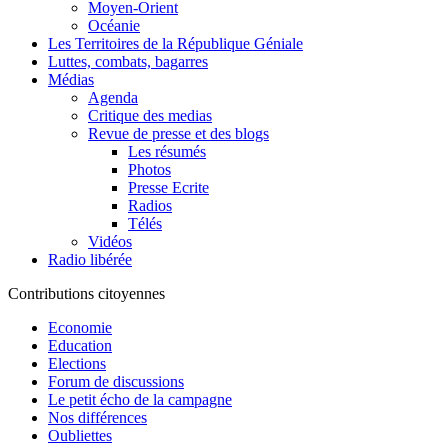
Moyen-Orient
Océanie
Les Territoires de la République Géniale
Luttes, combats, bagarres
Médias
Agenda
Critique des medias
Revue de presse et des blogs
Les résumés
Photos
Presse Ecrite
Radios
Télés
Vidéos
Radio libérée
Contributions citoyennes
Economie
Education
Elections
Forum de discussions
Le petit écho de la campagne
Nos différences
Oubliettes