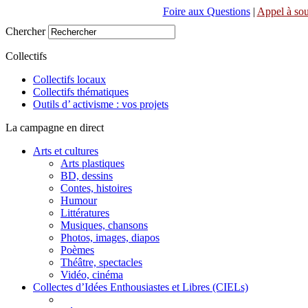
Foire aux Questions
|
Appel à sou
Chercher
Collectifs
Collectifs locaux
Collectifs thématiques
Outils d’ activisme : vos projets
La campagne en direct
Arts et cultures
Arts plastiques
BD, dessins
Contes, histoires
Humour
Littératures
Musiques, chansons
Photos, images, diapos
Poèmes
Théâtre, spectacles
Vidéo, cinéma
Collectes d’Idées Enthousiastes et Libres (CIELs)