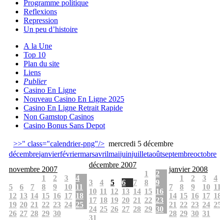
Programme politique
Reflexions
Repression
Un peu d’histoire
A la Une
Top 10
Plan du site
Liens
Publier
Casino En Ligne
Nouveau Casino En Ligne 2025
Casino En Ligne Retrait Rapide
Non Gamstop Casinos
Casino Bonus Sans Depot
>>" class="calendrier-png"/>
mercredi 5 décembre
décembre
janvier
février
mars
avril
mai
juin
juillet
août
septembre
octobre
décembre 2007
novembre 2007
janvier 2008
1
2
1
2
3
4
1
2
3
4
3
4
5
6
7
8
9
5
6
7
8
9
10
11
7
8
9
10
1
10
11
12
13
14
15
16
12
13
14
15
16
17
18
14
15
16
17
1
17
18
19
20
21
22
23
19
20
21
22
23
24
25
21
22
23
24
2
24
25
26
27
28
29
30
26
27
28
29
30
28
29
30
31
31