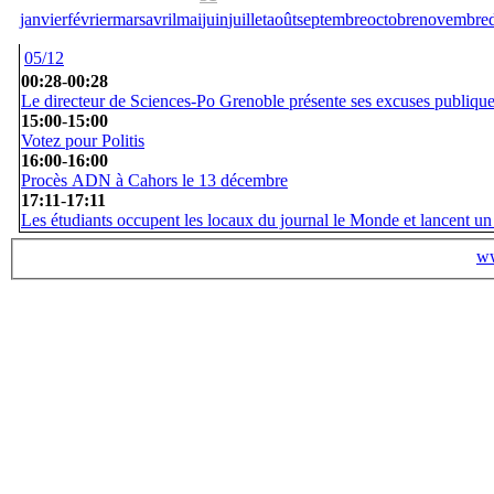
janvier
février
mars
avril
mai
juin
juillet
août
septembre
octobre
novembre
05/12
00:28
-
00:28
Le directeur de Sciences-Po Grenoble présente ses excuses publiqu
15:00
-
15:00
Votez pour Politis
16:00
-
16:00
Procès ADN à Cahors le 13 décembre
17:11
-
17:11
Les étudiants occupent les locaux du journal le Monde et lancent un
ww