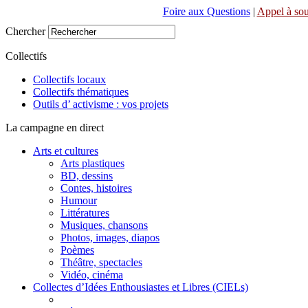
Foire aux Questions
|
Appel à sou
Chercher
Collectifs
Collectifs locaux
Collectifs thématiques
Outils d’ activisme : vos projets
La campagne en direct
Arts et cultures
Arts plastiques
BD, dessins
Contes, histoires
Humour
Littératures
Musiques, chansons
Photos, images, diapos
Poèmes
Théâtre, spectacles
Vidéo, cinéma
Collectes d’Idées Enthousiastes et Libres (CIELs)