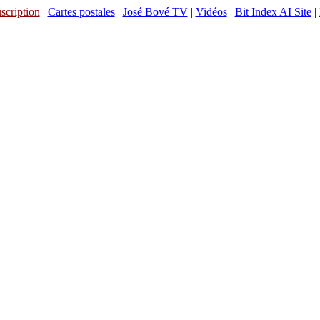
scription
|
Cartes postales
|
José Bové TV
|
Vidéos
|
Bit Index AI Site
|