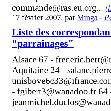
commande@ras.eu.org
...
(l
17 février 2007, par
Minga
-
P
Liste des corresponda
"parrainages"
Alsace 67 -
frederic.herr@
Aquitaine 24 -
salane.pierr
unisbove6c33@ifrance.co
-
fgibert3@wanadoo.fr
64 
jeanmichel.duclos@wanad