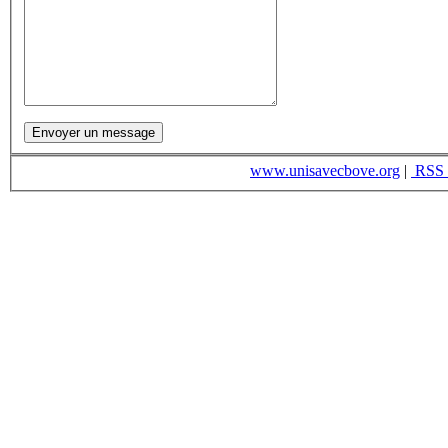
www.unisavecbove.org
|
RSS 