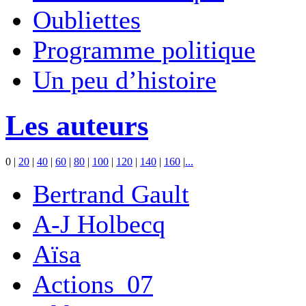
Oubliettes
Programme politique
Un peu d’histoire
Les auteurs
0
|
20
|
40
|
60
|
80
|
100
|
120
|
140
|
160
|
...
Bertrand Gault
A-J Holbecq
Aïsa
Actions_07