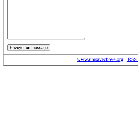
www.unisavecbove.org
|
RSS 