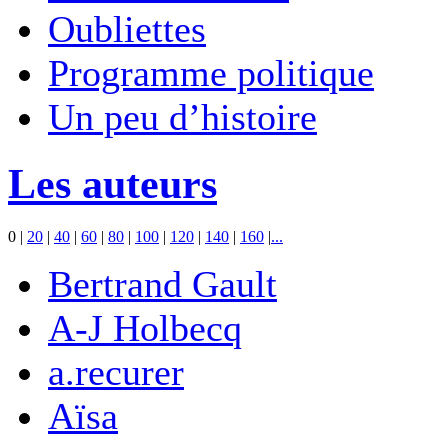
Oubliettes
Programme politique
Un peu d’histoire
Les auteurs
0
|
20
|
40
|
60
|
80
|
100
|
120
|
140
|
160
|
...
Bertrand Gault
A-J Holbecq
a.recurer
Aïsa