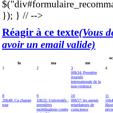
$("div#formulaire_recomma
}); } // -->
Réagir à ce texte
(Vous de
avoir un email valide)
oc
lu
ma
me
1
2
3
4
00h34: Première
Journée
internationale de la
non-violence
8
9
10
11
20h48: Ca change
10h32: Universités :
00h57: les agents
16h4
tout
premières
retardateurs de
illus
mobilisations contre
conscience
pécr