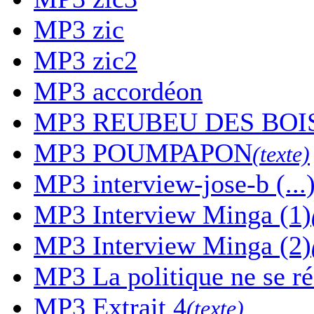
MP3
zic
MP3
zic2
MP3
accordéon
MP3
REUBEU DES BOI
MP3
POUMPAPON
(texte)
MP3
interview-jose-b (...
MP3
Interview Minga (1)
MP3
Interview Minga (2)
MP3
La politique ne se r
MP3
Extrait 4
(texte)