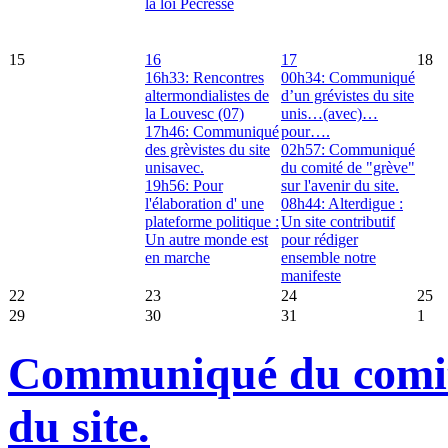
la loi Pécresse
15
16
17
18
16h33: Rencontres
00h34: Communiqué
altermondialistes de
d’un grévistes du site
la Louvesc (07)
unis…(avec)…
17h46: Communiqué
pour….
des grèvistes du site
02h57: Communiqué
unisavec.
du comité de "grève"
19h56: Pour
sur l'avenir du site.
l'élaboration d' une
08h44: Alterdigue :
plateforme politique :
Un site contributif
Un autre monde est
pour rédiger
en marche
ensemble notre
manifeste
22
23
24
25
29
30
31
1
Communiqué du comité
du site.