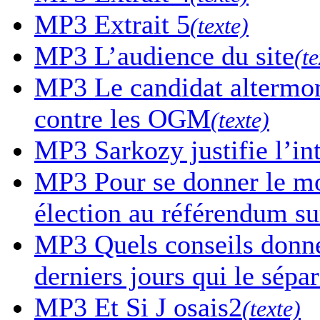
MP3
Extrait 5
(texte)
MP3
L’audience du site
(te
MP3
Le candidat altermon
contre les OGM
(texte)
MP3
Sarkozy justifie l’in
MP3
Pour se donner le mor
élection au référendum sur
MP3
Quels conseils donne-
derniers jours qui le sépa
MP3
Et Si J osais2
(texte)