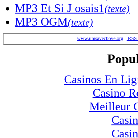
MP3
Et Si J osais1
(texte)
MP3
OGM
(texte)
www.unisavecbove.org
|
RSS 
Popul
Casinos En Lig
Casino R
Meilleur 
Casin
Casin