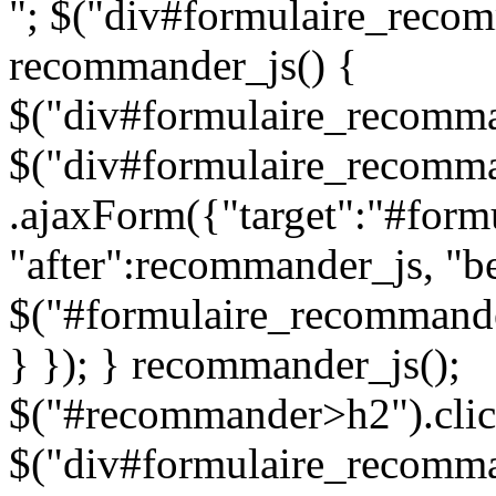
"; $("div#formulaire_recom
recommander_js() {
$("div#formulaire_recomman
$("div#formulaire_recomma
.ajaxForm({"target":"#for
"after":recommander_js, "be
$("#formulaire_recommande
} }); } recommander_js();
$("#recommander>h2").clic
$("div#formulaire_recomman