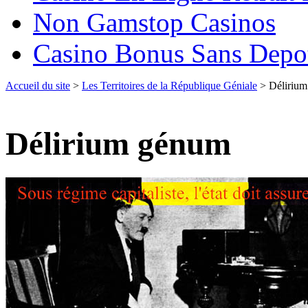
Non Gamstop Casinos
Casino Bonus Sans Depo
Accueil du site
>
Les Territoires de la République Géniale
> Déliriu
Délirium génum