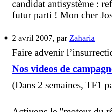
candidat antisystème : re
futur parti ! Mon cher Jo
2 avril 2007, par
Zaharia
Faire advenir l’insurrecti
Nos videos de campagn
(Dans 2 semaines, TF1 pas
Activons le "moteur du rê