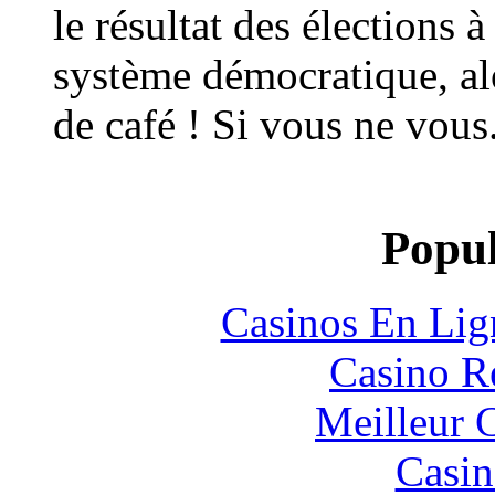
le résultat des élections 
système démocratique, al
de café ! Si vous ne vous
Popul
Casinos En Lig
Casino R
Meilleur 
Casin