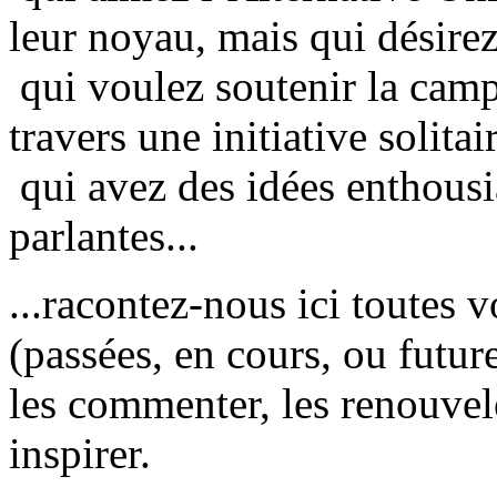
leur noyau, mais qui désirez
qui voulez soutenir la camp
travers une initiative solita
qui avez des idées enthousias
parlantes...
...racontez-nous ici toutes 
(passées, en cours, ou future
les commenter, les renouvel
inspirer.