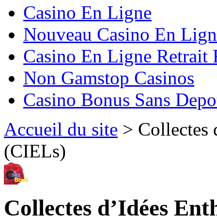
Casino En Ligne
Nouveau Casino En Lign
Casino En Ligne Retrait
Non Gamstop Casinos
Casino Bonus Sans Depo
Accueil du site
> Collectes 
(CIELs)
Collectes d’Idées Enth