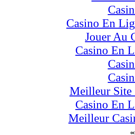
Casin
Casino En Lig
Jouer Au 
Casino En L
Casin
Casin
Meilleur Sit
Casino En L
Meilleur Casi
oc