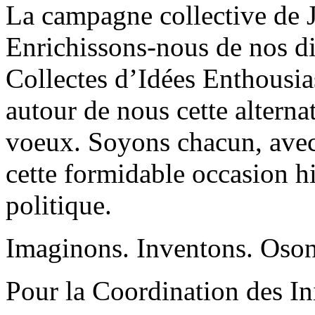
La campagne collective de J
Enrichissons-nous de nos d
Collectes d’Idées Enthousia
autour de nous cette altern
voeux. Soyons chacun, avec 
cette formidable occasion hi
politique.
Imaginons. Inventons. Oson
Pour la Coordination des Ini