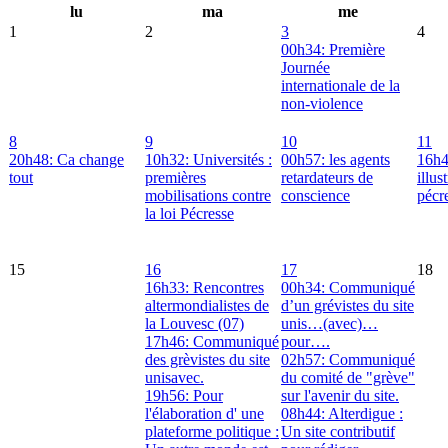
lu
ma
me
1
2
3
4
00h34: Première
Journée
internationale de la
non-violence
8
9
10
11
20h48: Ca change
10h32: Universités :
00h57: les agents
16h4
tout
premières
retardateurs de
illus
mobilisations contre
conscience
pécr
la loi Pécresse
15
16
17
18
16h33: Rencontres
00h34: Communiqué
altermondialistes de
d’un grévistes du site
la Louvesc (07)
unis…(avec)…
17h46: Communiqué
pour….
des grèvistes du site
02h57: Communiqué
unisavec.
du comité de "grève"
19h56: Pour
sur l'avenir du site.
l'élaboration d' une
08h44: Alterdigue :
plateforme politique :
Un site contributif