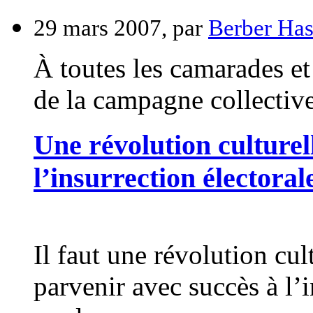
29 mars 2007, par
Berber Ha
À toutes les camarades et
de la campagne collecti
Une révolution culturel
l’insurrection électora
Il faut une révolution cu
parvenir avec succès à l’