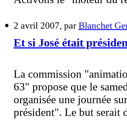
2 avril 2007, par
Blanchet Ge
Et si José était présiden
La commission "animati
63" propose que le samedi
organisée une journée sur 
président". Le but serait 