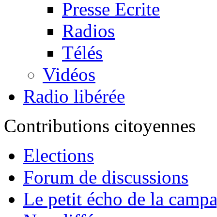
Presse Ecrite
Radios
Télés
Vidéos
Radio libérée
Contributions citoyennes
Elections
Forum de discussions
Le petit écho de la camp