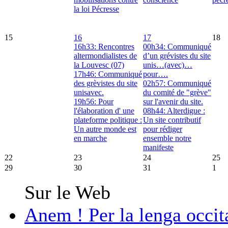
la loi Pécresse
15
16
17
18
16h33: Rencontres
00h34: Communiqué
altermondialistes de
d’un grévistes du site
la Louvesc (07)
unis…(avec)…
17h46: Communiqué
pour….
des grèvistes du site
02h57: Communiqué
unisavec.
du comité de "grève"
19h56: Pour
sur l'avenir du site.
l'élaboration d' une
08h44: Alterdigue :
plateforme politique :
Un site contributif
Un autre monde est
pour rédiger
en marche
ensemble notre
manifeste
22
23
24
25
29
30
31
1
Sur le Web
Anem ! Per la lenga occit