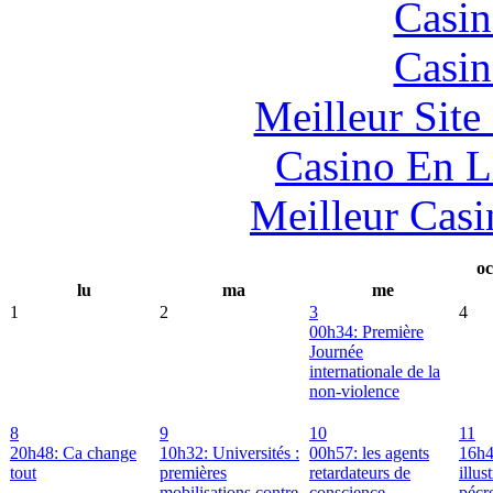
Casin
Casin
Meilleur Sit
Casino En L
Meilleur Casi
oc
lu
ma
me
1
2
3
4
00h34: Première
Journée
internationale de la
non-violence
8
9
10
11
20h48: Ca change
10h32: Universités :
00h57: les agents
16h4
tout
premières
retardateurs de
illus
mobilisations contre
conscience
pécr