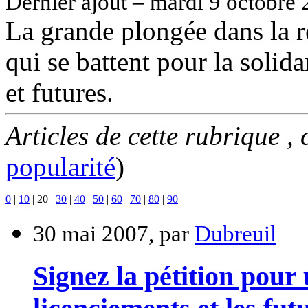
Dernier ajout – mardi 9 octobre 
La grande plongée dans la ré
qui se battent pour la solida
et futures.
Articles de cette rubrique ,
popularité
)
0
|
10
|
20
|
30
|
40
|
50
|
60
|
70
|
80
|
90
30 mai 2007, par
Dubreuil
Signez la pétition pour