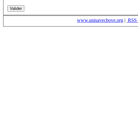
www.unisavecbove.org
|
RSS 