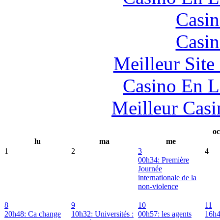
Casin
Casin
Meilleur Sit
Casino En L
Meilleur Casi
oc
lu
ma
me
1
2
3
4
00h34: Première
Journée
internationale de la
non-violence
8
9
10
11
20h48: Ca change
10h32: Universités :
00h57: les agents
16h4