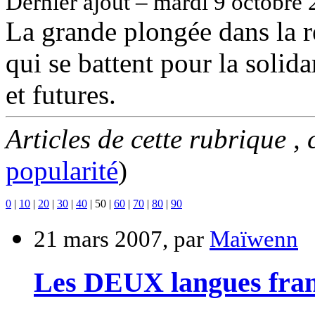
Dernier ajout – mardi 9 octobre 
La grande plongée dans la ré
qui se battent pour la solida
et futures.
Articles de cette rubrique ,
popularité
)
0
|
10
|
20
|
30
|
40
|
50
|
60
|
70
|
80
|
90
21 mars 2007, par
Maïwenn
Les DEUX langues fran