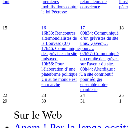
tout
premières
retardateurs de
illus
mobilisations contre
conscience
pécr
la loi Pécresse
15
16
17
18
16h33: Rencontres
00h34: Communiqué
altermondialistes de
d’un grévistes du site
la Louvesc (07)
unis…(avec)…
17h46: Communiqué
pour….
des grèvistes du site
02h57: Communiqué
unisavec.
du comité de "grève"
19h56: Pour
sur l'avenir du site.
l'élaboration d' une
08h44: Alterdigue :
plateforme politique :
Un site contributif
Un autre monde est
pour rédiger
en marche
ensemble notre
manifeste
22
23
24
25
29
30
31
1
Sur le Web
Anem ! Per la lenga occit