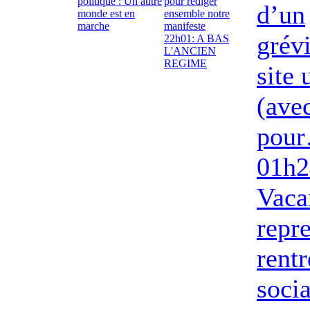
politique : Un autre
pour rédiger
d’un
monde est en
ensemble notre
marche
manifeste
grév
22h01: A BAS
L'ANCIEN
REGIME
site
(ave
pou
01h2
Vaca
repre
rentr
socia