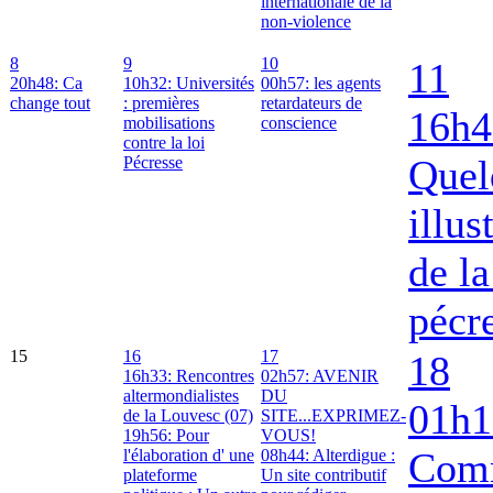
internationale de la
non-violence
8
9
10
11
20h48: Ca
10h32: Universités
00h57: les agents
change tout
: premières
retardateurs de
16h4
mobilisations
conscience
contre la loi
Quel
Pécresse
illus
de la
pécr
15
16
17
18
16h33: Rencontres
02h57: AVENIR
altermondialistes
DU
01h1
de la Louvesc (07)
SITE...EXPRIMEZ-
19h56: Pour
VOUS!
Com
l'élaboration d' une
08h44: Alterdigue :
plateforme
Un site contributif