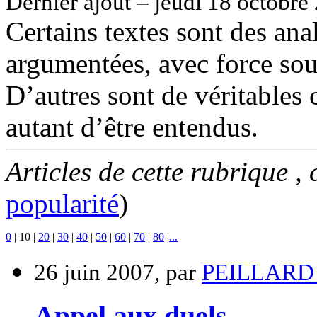
Dernier ajout – jeudi 18 octobre
Certains textes sont des ana
argumentées, avec force sour
D’autres sont de véritables c
autant d’être entendus.
Articles de cette rubrique ,
popularité
)
0
|
10
|
20
|
30
|
40
|
50
|
60
|
70
|
80
|
...
26 juin 2007, par
PEILLARD 
Appel aux duels