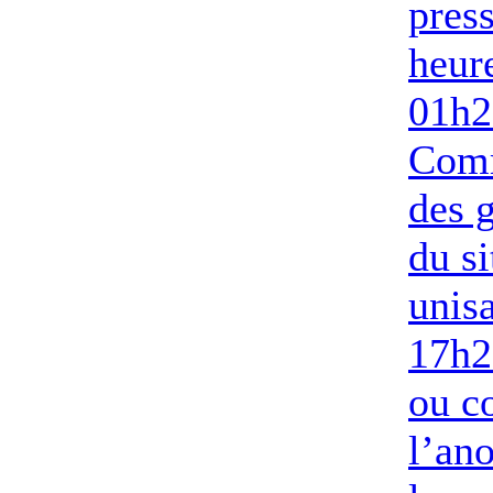
pres
heur
01h2
Com
des g
du si
unis
17h2
ou c
l’an