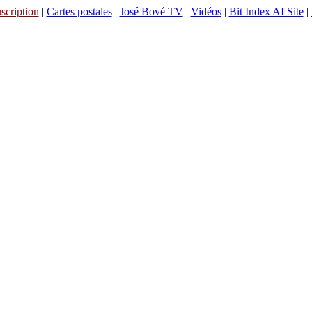
scription
|
Cartes postales
|
José Bové TV
|
Vidéos
|
Bit Index AI Site
|