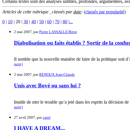
Certains textes sont des analyses subtiles, profondes, argumentées, avec
Articles de cette rubrique , classés par
date
:
(
classés par
popularité
)
0
|
10
|
20
|
30
|
40
|
50
|
60
|
70
|
80
|
...
2 mai 2007, par
Pierre LASSALLE/Brest
Diabolisation ou faits établis ? Sortir de la confu
Il semble que la nouvelle manière de faire de la politique soit 
suite)
2 mai 2007, par
RENOUX Jean-Claude
Unis avec Bové ou sans lui ?
Inutile de nier le trouble qu’a jeté dans les esprits la décision
suite)
27 avril 2007, par
carol
I HAVE A DREAM...