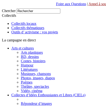
Foire aux Questions
|
Appel à sou
Chercher
Collectifs
Collectifs locaux
Collectifs thématiques
Outils d’ activisme : vos projets
La campagne en direct
Arts et cultures
Arts plastiques
BD, dessins
Contes, histoires
Humour
Littératures
Musiques, chansons
Photos, images, diapos
Poèmes
Théâtre, spectacles
Vidéo, cinéma
Collectes d’Idées Enthousiastes et Libres (CIELs)
Répondeur d’images