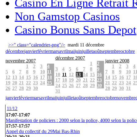
Casino En Ligne Retrait 
Non Gamstop Casinos
Casino Bonus Sans Depot
>>" class="calendrier-png"/>
mardi 11 décembre
décembre
janvier
février
mars
avril
mai
juin
juillet
août
septembre
octobre
décembre 2007
novembre 2007
janvier 2008
1
2
1
2
3
4
1
2
3
4
3
4
5
6
7
8
9
5
6
7
8
9
10
11
7
8
9
10
1
10
11
12
13
14
15
16
12
13
14
15
16
17
18
14
15
16
17
1
17
18
19
20
21
22
23
19
20
21
22
23
24
25
21
22
23
24
2
24
25
26
27
28
29
30
26
27
28
29
30
28
29
30
31
31
janvier
février
mars
avril
mai
juin
juillet
août
septembre
octobre
novembre
11/12
17:07
-
17:07
Manifestation de policiers : 2000 selon la police, 4000 selon la polic
17:57
-
17:57
Appel du collectif du 29Mai Bas-Rhin
20:21
-
20:21