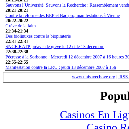
Sauvons l’Université, Sauvons la Recherche : Rassemblement vend
20:21
-
20:21
Contre la réforme des BEP et Bac pro, manifestations à Vienne
20:22
-
20:22
Grève de la faim
21:34
-
21:34
Des biolinuxes contre la biopiraterie
22:31
-
22:31
SNCF-RATP préavis de grève le 12 et le 13 décembre
22:38
-
22:38
Pécresse à la Sorbonne : Mercredi 12 décembre 2007 à 16 heures 3
22:55
-
22:55
Manifestation contre la LRU : jeudi 13 décembre 2007 à 15h
www.unisavecbove.org
|
RSS 
Popul
Casinos En Lig
Casino R