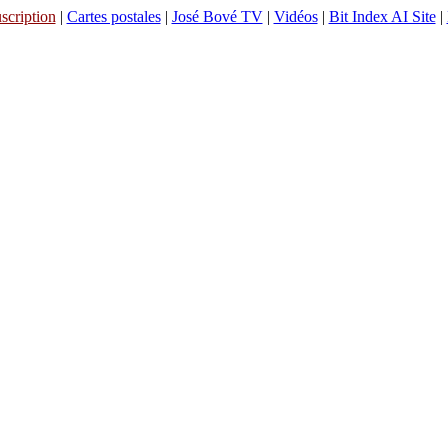
scription
|
Cartes postales
|
José Bové TV
|
Vidéos
|
Bit Index AI Site
|