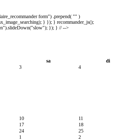
laire_recommander form") .prepend( "
" )
x_image_searching); } }); } recommander_js();
).slideDown("slow"); }); } // -->
sa
di
3
4
10
11
17
18
24
25
1
2