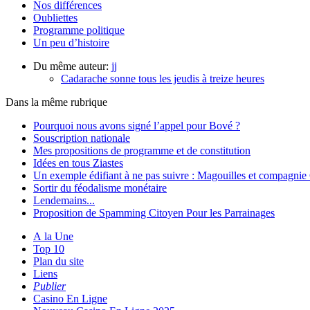
Nos différences
Oubliettes
Programme politique
Un peu d’histoire
Du même auteur:
jj
Cadarache sonne tous les jeudis à treize heures
Dans la même rubrique
Pourquoi nous avons signé l’appel pour Bové ?
Souscription nationale
Mes propositions de programme et de constitution
Idées en tous Ziastes
Un exemple édifiant à ne pas suivre : Magouilles et compagn
Sortir du féodalisme monétaire
Lendemains...
Proposition de Spamming Citoyen Pour les Parrainages
A la Une
Top 10
Plan du site
Liens
Publier
Casino En Ligne