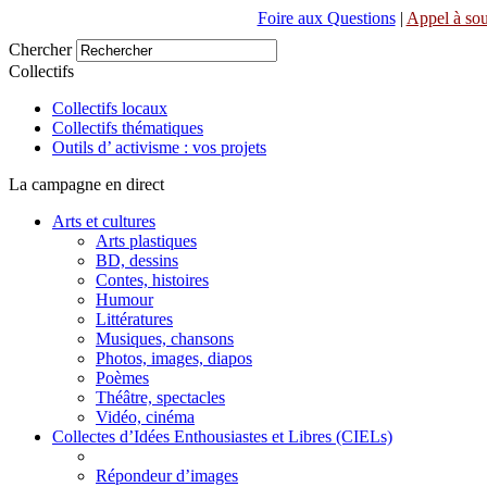
Foire aux Questions
|
Appel à sou
Chercher
Collectifs
Collectifs locaux
Collectifs thématiques
Outils d’ activisme : vos projets
La campagne en direct
Arts et cultures
Arts plastiques
BD, dessins
Contes, histoires
Humour
Littératures
Musiques, chansons
Photos, images, diapos
Poèmes
Théâtre, spectacles
Vidéo, cinéma
Collectes d’Idées Enthousiastes et Libres (CIELs)
Répondeur d’images