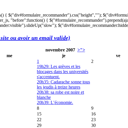
s() { $("div#formulaire_recommander").css("height",""); $("div#formu
r_js, "before":function() { $("#formulaire_recommander").prepend(aja
der:visible").slideUp("slow"); $("div#formulaire_recommander:hidden"
site ou avoir un email valide)
novembre 2007
>">
me
je
ve
1
2
19h29: Les grèves et les
blocages dans les universités
s'accentuent.
20h35: Cadarache sonne tous
les jeudis à treize heures
20h38: sa robe est noire et
blanche
20h39: L’économie.
8
9
15
16
22
23
29
30