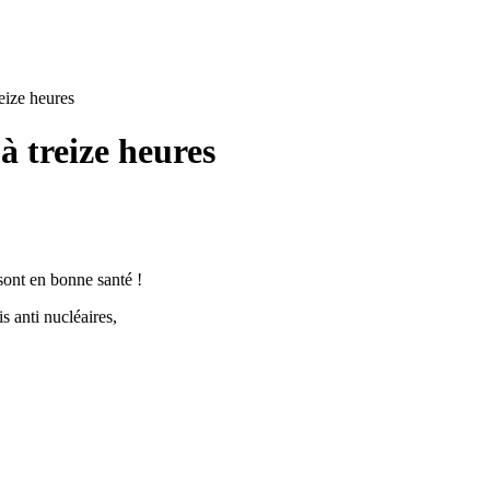
eize heures
à treize heures
 sont en bonne santé !
s anti nucléaires,