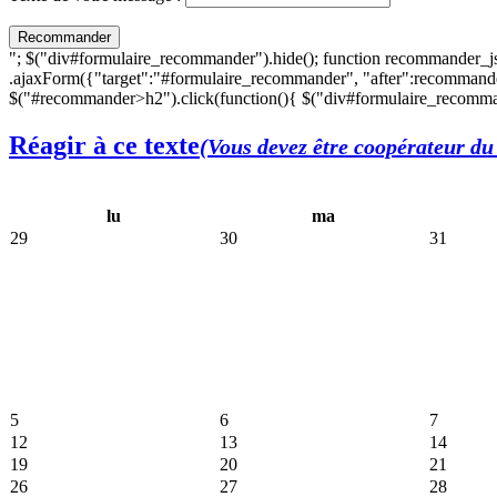
"; $("div#formulaire_recommander").hide(); function recommander_j
.ajaxForm({"target":"#formulaire_recommander", "after":recommande
$("#recommander>h2").click(function(){ $("div#formulaire_recomman
Réagir à ce texte
(Vous devez être coopérateur du 
lu
ma
29
30
31
5
6
7
12
13
14
19
20
21
26
27
28