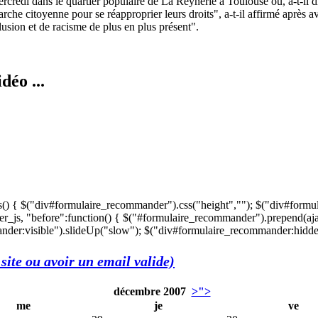
credi dans le quartier populaire de La Reynerie à Toulouse où, a-t-il di
che citoyenne pour se réapproprier leurs droits", a-t-il affirmé après a
usion et de racisme de plus en plus présent".
déo ...
s() { $("div#formulaire_recommander").css("height",""); $("div#formu
r_js, "before":function() { $("#formulaire_recommander").prepend(aja
der:visible").slideUp("slow"); $("div#formulaire_recommander:hidden"
site ou avoir un email valide)
décembre 2007
>">
me
je
ve