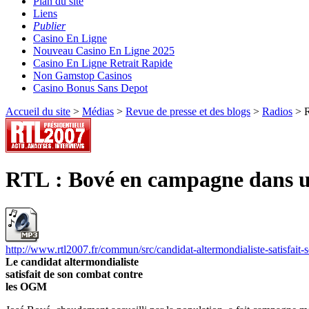
Plan du site
Liens
Publier
Casino En Ligne
Nouveau Casino En Ligne 2025
Casino En Ligne Retrait Rapide
Non Gamstop Casinos
Casino Bonus Sans Depot
Accueil du site
>
Médias
>
Revue de presse et des blogs
>
Radios
> R
RTL : Bové en campagne dans un
http://www.rtl2007.fr/commun/src/candidat-altermondialiste-satisfai
Le candidat altermondialiste
satisfait de son combat contre
les OGM