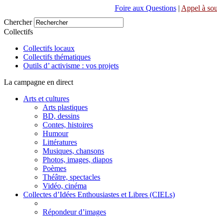
Foire aux Questions
|
Appel à sou
Chercher
Collectifs
Collectifs locaux
Collectifs thématiques
Outils d’ activisme : vos projets
La campagne en direct
Arts et cultures
Arts plastiques
BD, dessins
Contes, histoires
Humour
Littératures
Musiques, chansons
Photos, images, diapos
Poèmes
Théâtre, spectacles
Vidéo, cinéma
Collectes d’Idées Enthousiastes et Libres (CIELs)
Répondeur d’images