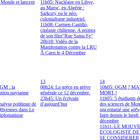
e Monde et lancent
11h05: Nucléaire en Libye,
au Maroc, en Algérie :
Sarkozy ou le néo-
colonialisme industriel.
11h08: Carmen Castillo,
cinéaste chilienne. A propos
de son film"Rue Santa Fe"
20h18: Vidéo de la
Manifestation contre la LRU
Ã Caen le 4 Décembre
13
14
GM : la
00h24: La grèce en grève
10h05: OGM ? M
ation paysanne
générale ce 12 décembre.
MORT !
23h45: Un écrivain
11h05: 5 étudiants de
alyse politique de
d’aujourd’hui
des sciences de Mont
Olivennes dans Le
ont entamé une grêv
plomatique
faim depuis le lundi
décembre
11h11: LE MOU
ECOLOGISTE DE
SE CONSIDERER