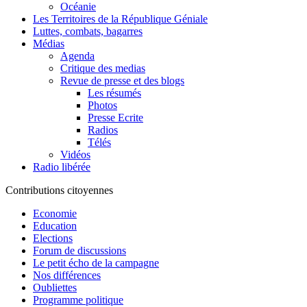
Océanie
Les Territoires de la République Géniale
Luttes, combats, bagarres
Médias
Agenda
Critique des medias
Revue de presse et des blogs
Les résumés
Photos
Presse Ecrite
Radios
Télés
Vidéos
Radio libérée
Contributions citoyennes
Economie
Education
Elections
Forum de discussions
Le petit écho de la campagne
Nos différences
Oubliettes
Programme politique