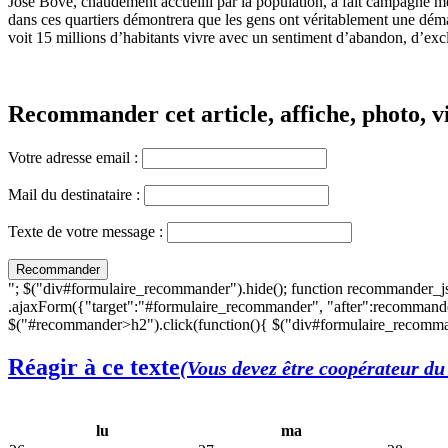
José Bové, chaudement accueilli par la population, a fait campagne mer
dans ces quartiers démontrera que les gens ont véritablement une démar
voit 15 millions d’habitants vivre avec un sentiment d’abandon, d’excl
Recommander cet article, affiche, photo, vi
Votre adresse email :
Mail du destinataire :
Texte de votre message :
"; $("div#formulaire_recommander").hide(); function recommander_j
.ajaxForm({"target":"#formulaire_recommander", "after":recommande
$("#recommander>h2").click(function(){ $("div#formulaire_recomman
Réagir à ce texte
(Vous devez être coopérateur du 
lu
ma