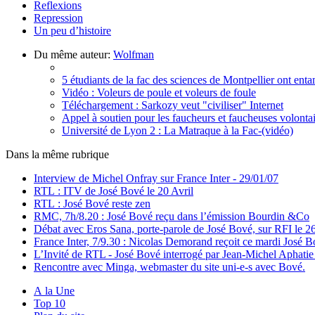
Reflexions
Repression
Un peu d’histoire
Du même auteur:
Wolfman
5 étudiants de la fac des sciences de Montpellier ont ent
Vidéo : Voleurs de poule et voleurs de foule
Téléchargement : Sarkozy veut "civiliser" Internet
Appel à soutien pour les faucheurs et faucheuses volont
Université de Lyon 2 : La Matraque à la Fac-(vidéo)
Dans la même rubrique
Interview de Michel Onfray sur France Inter - 29/01/07
RTL : ITV de José Bové le 20 Avril
RTL : José Bové reste zen
RMC, 7h/8.20 : José Bové reçu dans l’émission Bourdin &Co
Débat avec Eros Sana, porte-parole de José Bové, sur RFI le 26
France Inter, 7/9.30 : Nicolas Demorand reçoit ce mardi José 
L’Invité de RTL - José Bové interrogé par Jean-Michel Aphatie -
Rencontre avec Minga, webmaster du site uni-e-s avec Bové.
A la Une
Top 10