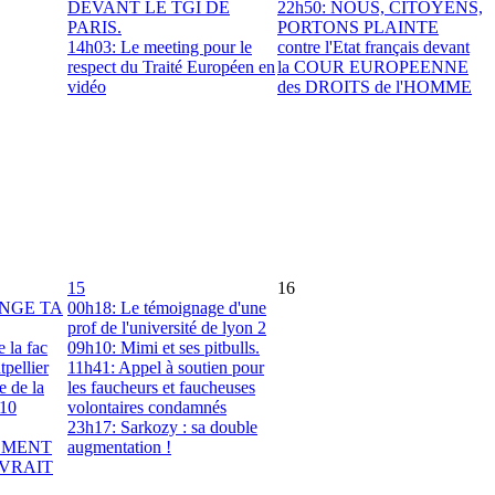
DEVANT LE TGI DE
22h50: NOUS, CITOYENS,
PARIS.
PORTONS PLAINTE
14h03: Le meeting pour le
contre l'Etat français devant
respect du Traité Européen en
la COUR EUROPEENNE
vidéo
des DROITS de l'HOMME
15
16
ANGE TA
00h18: Le témoignage d'une
prof de l'université de lyon 2
 la fac
09h10: Mimi et ses pitbulls.
pellier
11h41: Appel à soutien pour
e de la
les faucheurs et faucheuses
 10
volontaires condamnés
23h17: Sarkozy : sa double
VEMENT
augmentation !
VRAIT