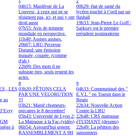
1
2
04h15: Manifeste de La
00h29: état de santé du
Louvesc, à ceux qui ne se
lycéen touché à l’oeil par un
résignent pas, ici, et qui y ont
flasball
droit aussi
19h33: Jean-Pierre Le Goff :
07h55: Avis de tempete
Sarkozy est le premier
mondiale en perspective.
président postmoderne
11h40: Assises assises.
20h07: LRU Pecresse
Durand: une émission
truquée, coupée. (comme
d'ab.)
22h09: Des mots il ne
subsiste rien, seuls restent les
actes.
8
9
ES , LES
03h20: FÊTONS CELA
04h33: Communiqué des "
PAR UNE VELORUTION
E.V.L " en Transit dans le
te au
!!!
Bearn
03h21: Manif chomeurs-
22h34: Nouvelle Action
 d’Evry
precaires le 8 decembre!
Contre la LRU
05h43: Université de Lyon 2:
22h48: CRS matraque
 OGM
La Matraque à la Fac-(vidéo)
éTUDIANT (dessins)
piège à
06h54: Aujourd'hui urgent:
22h49: La pétition des
RASSEMBLEMENT A 9H
saisonniers