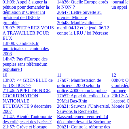
01h09: Appel à signer la
14h36: Quelle Europe après
journal l
pétition pour demander la
le NON ?
un appel
démission d' Olivier Ihl
20h47: Lettre ouverte au
président de l'IEP de
premier Ministre
grenoble
20h48: Manifestations le
13h07: PREPAREZ VOUS
mardi 04/12 et le jeudi 06/12
A TRAVAILLER POUR
contre la LRU / loi Pécresse
EUX
13h08: Candidats.fr
municipales et cantonales
2008
14h47: Pas d'Europe des
peuples sans référendum
populaire !
10
11
12
13h07: << GRENELLE de
17h07: Manifestation de
00h04: O
la JUSTICE >>
policiers : 2000 selon la
Confédér
21h46: APPEL DE NICE,
police, 4000 selon la police
trompée
COORDINATION
17h57: Appel du collectif du
23h12: An
NATIONALE
29Mai Bas-Rhin
l'accord 
ETUDIANTE 9 decembre
20h21: Sauvons l’Université,
Monde Di
2007
Sauvons la Recherche:
21h47: Bientôt l'autonomie
Rassemblement vendredi 14
des collèges et des lycées ?
décembre devant la Sorbonne
21h57: Gréve et blocage
20h21: Contre la réforme des