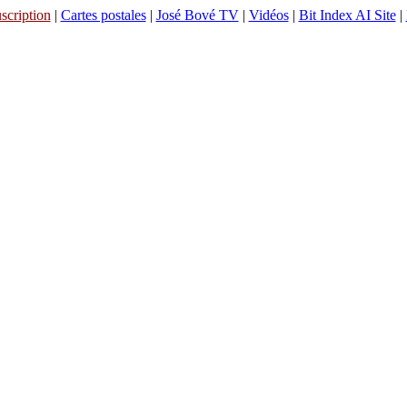
scription
|
Cartes postales
|
José Bové TV
|
Vidéos
|
Bit Index AI Site
|