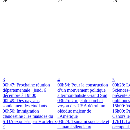
26
27
28
3
4
5
00h47: Prochaine réunion
00h54: Pour la construction
00h28: Le
départementale : jeudi 6
d’un mouvement politique
Sciences
décembre à 19h00
altermondialiste Grand Sud
présente 
00h49: Des paysans
03h25: Un jet de combat
publiques
soutiennent les étudiants
voyou des USA détruit un
15h00: Vo
00h50: Immigration
oléoduc majeur de
16h00: P
clandestine : les malades du
l'Amérique
Cahors l
SIDA expulsés par Hortefeux
03h29: Tsunami spectacle et
17h11: Le
?
tsunami silencieux
occupent 