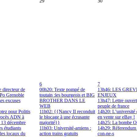
29
30
6
7
 directeur de
00h20: Texte pompé de
13h46: LES GREV
-Po Grenoble
toutain :les bourgeois et BIG
ENJEUX
ses excuses
BROTHER DANS LE
13h47: Lettre ouver
WEB
peuple de france
tez pour Politis
11h02: {{Nancy II reconduit
14h20: L’université
rocès ADN à
le blocage à une écrasante
en vente sur eBay !
e 13 décembre
majorité}}
14h25: La bombe
s étudiants
11h03: Université-amiens :
14h29: Réferendum 
les locaux du
action trains gratuits
con-ne-s