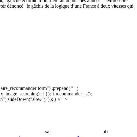
t, "gauche et droite n’ont rien fait depuis des années". "Mon score
voir dénoncé "le gâchis de la logique d’une France à deux vitesses qui
laire_recommander form") .prepend( "
" )
x_image_searching); } }); } recommander_js();
).slideDown("slow"); }); } // -->
sa
di