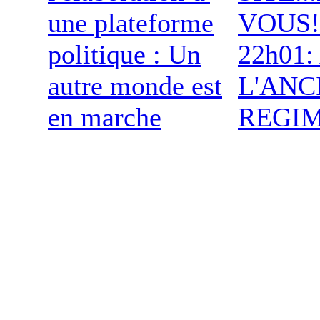
une plateforme
VOUS!
politique : Un
22h01:
autre monde est
L'ANC
en marche
REGI