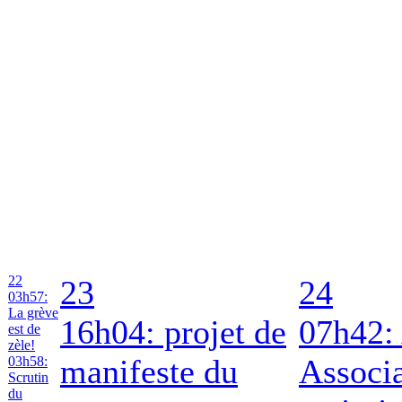
22
23
24
03h57:
La grève
16h04: projet de
07h42:
est de
zèle!
manifeste du
Associa
03h58:
Scrutin
du