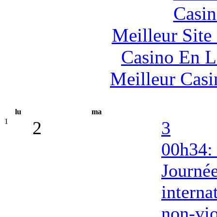
Casin
Meilleur Sit
Casino En L
Meilleur Casi
lu
ma
1
2
3
00h34:
Journé
interna
non-vi