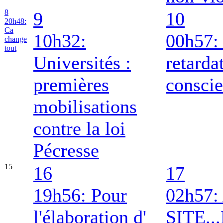
8
9
10
20h48:
Ca
10h32:
00h57: 
change
tout
Universités :
retarda
premières
consci
mobilisations
contre la loi
Pécresse
15
16
17
19h56: Pour
02h57
l'élaboration d'
SITE.