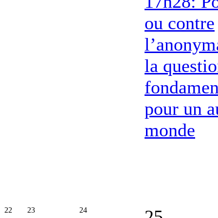
17h28: P
ou contre
l’anonym
la questi
fondamen
pour un a
monde
22
23
24
25