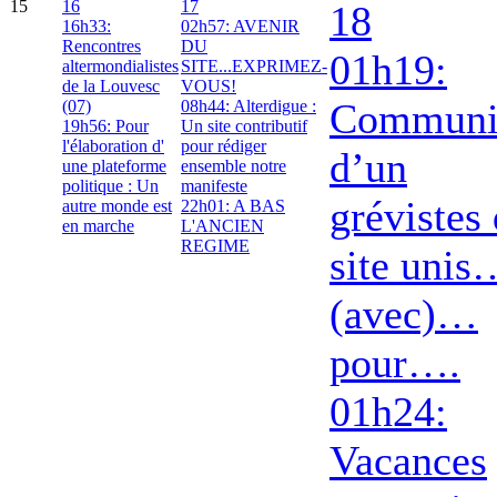
15
16
17
18
16h33:
02h57: AVENIR
Rencontres
DU
01h19:
altermondialistes
SITE...EXPRIMEZ-
de la Louvesc
VOUS!
Communi
(07)
08h44: Alterdigue :
19h56: Pour
Un site contributif
l'élaboration d'
pour rédiger
d’un
une plateforme
ensemble notre
politique : Un
manifeste
grévistes
autre monde est
22h01: A BAS
en marche
L'ANCIEN
REGIME
site unis
(avec)…
pour….
01h24:
Vacances