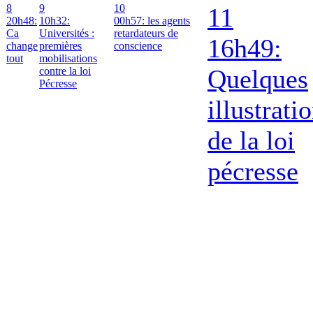
8
9
10
11
20h48:
10h32:
00h57: les agents
Ca
Universités :
retardateurs de
16h49:
change
premières
conscience
tout
mobilisations
Quelques
contre la loi
Pécresse
illustrati
de la loi
pécresse