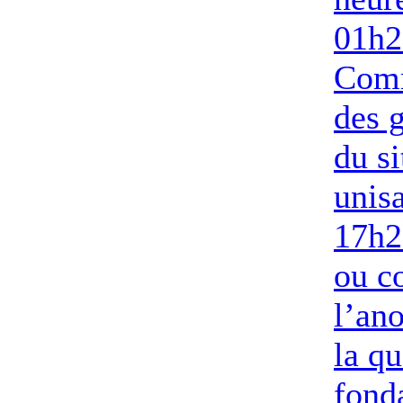
01h2
Com
des g
du si
unis
17h2
ou c
l’an
la qu
fond