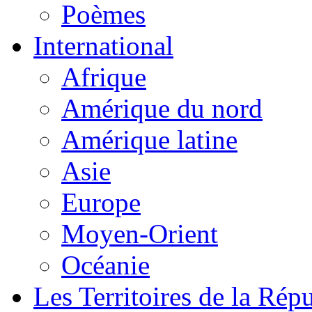
Poèmes
International
Afrique
Amérique du nord
Amérique latine
Asie
Europe
Moyen-Orient
Océanie
Les Territoires de la Rép