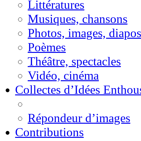
Littératures
Musiques, chansons
Photos, images, diapo
Poèmes
Théâtre, spectacles
Vidéo, cinéma
Collectes d’Idées Enthous
Répondeur d’images
Contributions