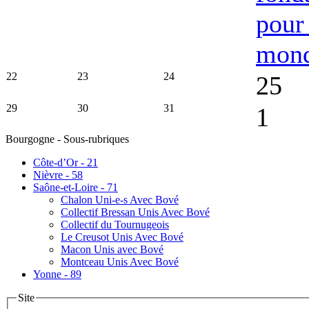
pour
mon
22
23
24
25
29
30
31
1
Bourgogne - Sous-rubriques
Côte-d’Or - 21
Nièvre - 58
Saône-et-Loire - 71
Chalon Uni-e-s Avec Bové
Collectif Bressan Unis Avec Bové
Collectif du Tournugeois
Le Creusot Unis Avec Bové
Macon Unis avec Bové
Montceau Unis Avec Bové
Yonne - 89
Site