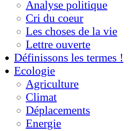
Analyse politique
Cri du coeur
Les choses de la vie
Lettre ouverte
Définissons les termes !
Ecologie
Agriculture
Climat
Déplacements
Energie