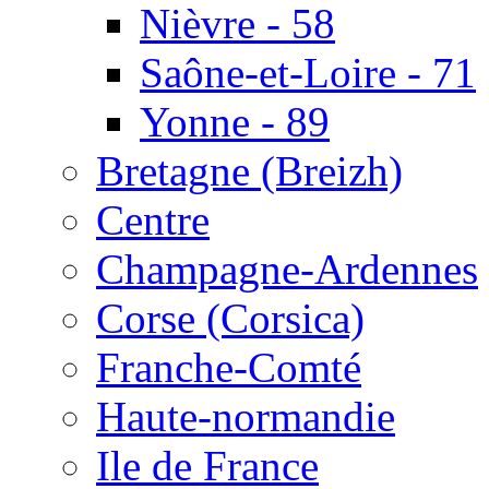
Nièvre - 58
Saône-et-Loire - 71
Yonne - 89
Bretagne (Breizh)
Centre
Champagne-Ardennes
Corse (Corsica)
Franche-Comté
Haute-normandie
Ile de France