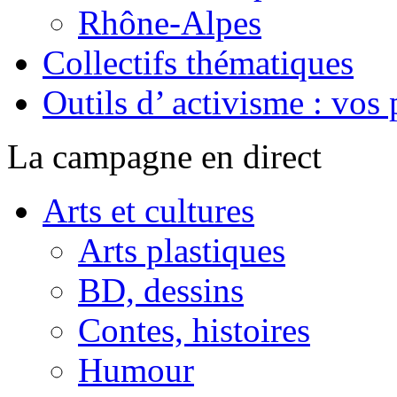
Rhône-Alpes
Collectifs thématiques
Outils d’ activisme : vos 
La campagne en direct
Arts et cultures
Arts plastiques
BD, dessins
Contes, histoires
Humour