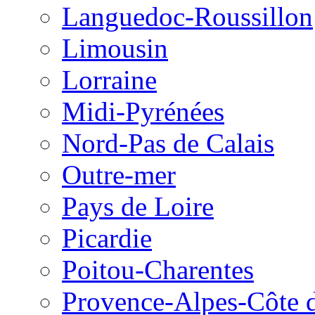
Languedoc-Roussillon
Limousin
Lorraine
Midi-Pyrénées
Nord-Pas de Calais
Outre-mer
Pays de Loire
Picardie
Poitou-Charentes
Provence-Alpes-Côte 