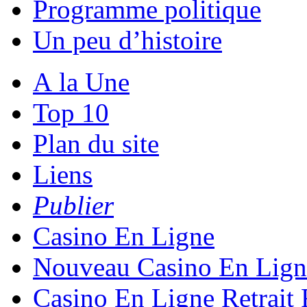
Programme politique
Un peu d’histoire
A la Une
Top 10
Plan du site
Liens
Publier
Casino En Ligne
Nouveau Casino En Lign
Casino En Ligne Retrait