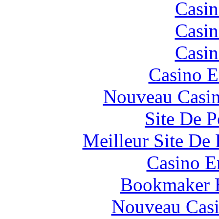
Casin
Casin
Casin
Casino E
Nouveau Casin
Site De P
Meilleur Site De 
Casino E
Bookmaker H
Nouveau Casi