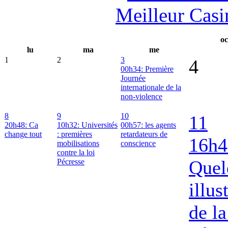
Meilleur Casi
oc
lu
ma
me
1
2
3
4
00h34: Première
Journée
internationale de la
non-violence
8
9
10
11
20h48: Ca
10h32: Universités
00h57: les agents
change tout
: premières
retardateurs de
16h4
mobilisations
conscience
contre la loi
Quel
Pécresse
illus
de la