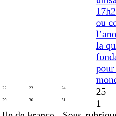
17h2
ou c
l’an
la qu
fond
pour
mon
22
23
24
25
29
30
31
1
Ile de France - Sous-rubriqu