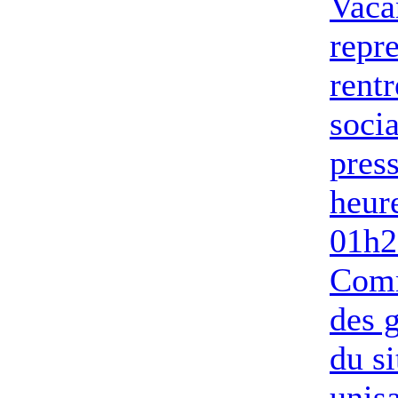
Vaca
repre
rentr
socia
pres
heur
01h2
Com
des g
du si
unis