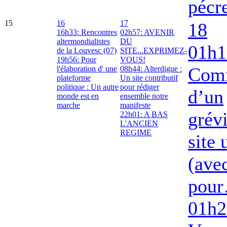
pécr
15
16
17
18
16h33: Rencontres
02h57: AVENIR
altermondialistes
DU
01h1
de la Louvesc (07)
SITE...EXPRIMEZ-
19h56: Pour
VOUS!
Com
l'élaboration d' une
08h44: Alterdigue :
plateforme
Un site contributif
politique : Un autre
pour rédiger
d’un
monde est en
ensemble notre
marche
manifeste
grév
22h01: A BAS
L'ANCIEN
REGIME
site
(ave
pou
01h2