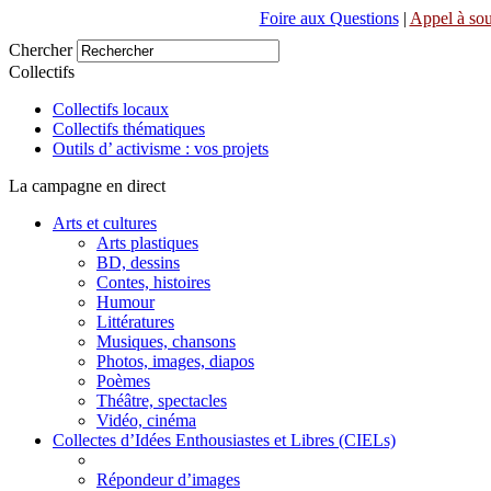
Foire aux Questions
|
Appel à sou
Chercher
Collectifs
Collectifs locaux
Collectifs thématiques
Outils d’ activisme : vos projets
La campagne en direct
Arts et cultures
Arts plastiques
BD, dessins
Contes, histoires
Humour
Littératures
Musiques, chansons
Photos, images, diapos
Poèmes
Théâtre, spectacles
Vidéo, cinéma
Collectes d’Idées Enthousiastes et Libres (CIELs)
Répondeur d’images