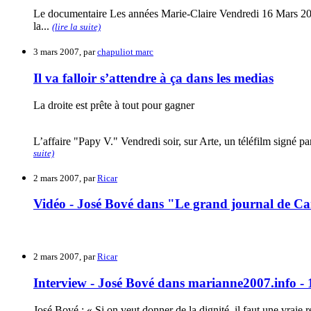
Le documentaire Les années Marie-Claire Vendredi 16 Mars 20h
la...
(lire la suite)
3 mars 2007, par
chapuliot marc
Il va falloir s’attendre à ça dans les medias
La droite est prête à tout pour gagner
L’affaire "Papy V." Vendredi soir, sur Arte, un téléfilm signé 
suite)
2 mars 2007, par
Ricar
Vidéo - José Bové dans "Le grand journal de Ca
2 mars 2007, par
Ricar
Interview - José Bové dans marianne2007.info -
José Bové : « Si on veut donner de la dignité, il faut une vraie r