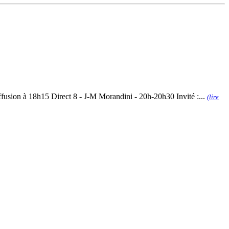
fusion à 18h15 Direct 8 - J-M Morandini - 20h-20h30 Invité :...
(lire