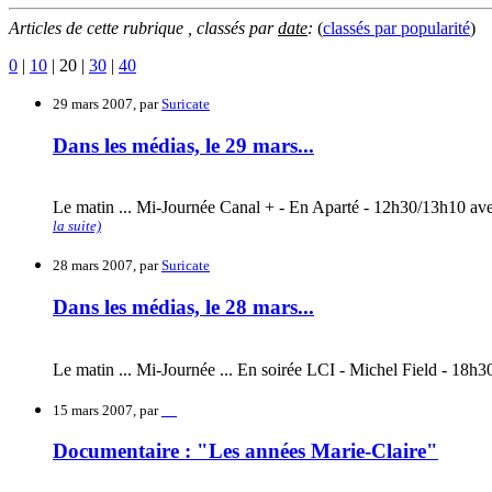
Articles de cette rubrique , classés par
date
:
(
classés par
popularité
)
0
|
10
|
20
|
30
|
40
29 mars 2007, par
Suricate
Dans les médias, le 29 mars...
Le matin ... Mi-Journée Canal + - En Aparté - 12h30/13h10 ave
la suite)
28 mars 2007, par
Suricate
Dans les médias, le 28 mars...
Le matin ... Mi-Journée ... En soirée LCI - Michel Field - 18h3
15 mars 2007, par
__
Documentaire : "Les années Marie-Claire"