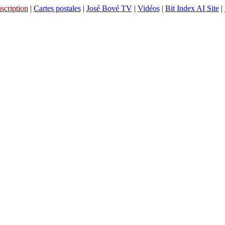
scription
|
Cartes postales
|
José Bové TV
|
Vidéos
|
Bit Index AI Site
|