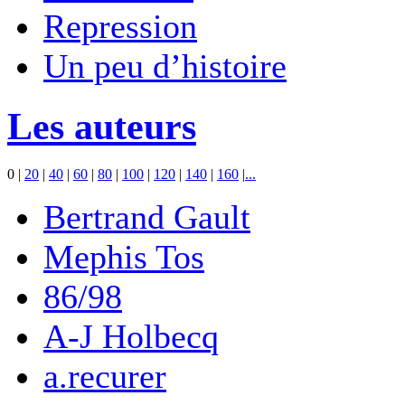
Repression
Un peu d’histoire
Les auteurs
0
|
20
|
40
|
60
|
80
|
100
|
120
|
140
|
160
|
...
Bertrand Gault
Mephis Tos
86/98
A-J Holbecq
a.recurer