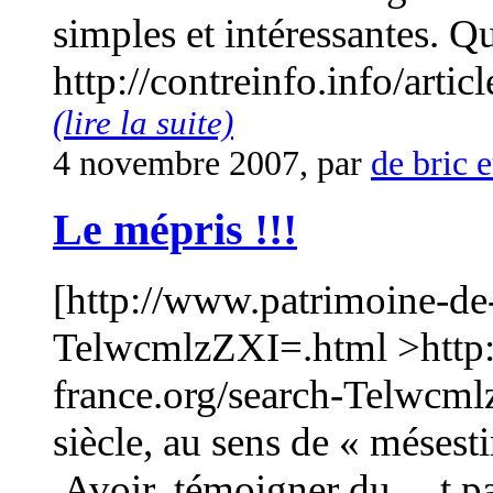
simples et intéressantes. Qu
http://contreinfo.info/artic
(lire la suite)
4 novembre 2007, par
de bric e
Le mépris !!!
[http://www.patrimoine-de-
TelwcmlzZXI=.html >http:
france.org/search-Telwcmlz
siècle, au sens de « méses
.Avoir, témoigner du ... t 