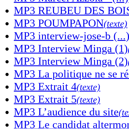
MP3
REUBEU DES BOI
MP3
POUMPAPON
(texte)
MP3
interview-jose-b (...
MP3
Interview Minga (1)
MP3
Interview Minga (2)
MP3
La politique ne se r
MP3
Extrait 4
(texte)
MP3
Extrait 5
(texte)
MP3
L’audience du site
(te
MP3
Le candidat altermon