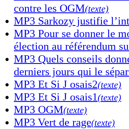
contre les OGM
(texte)
MP3
Sarkozy justifie l’in
MP3
Pour se donner le mor
élection au référendum sur
MP3
Quels conseils donne-
derniers jours qui le sépa
MP3
Et Si J osais2
(texte)
MP3
Et Si J osais1
(texte)
MP3
OGM
(texte)
MP3
Vert de rage
(texte)