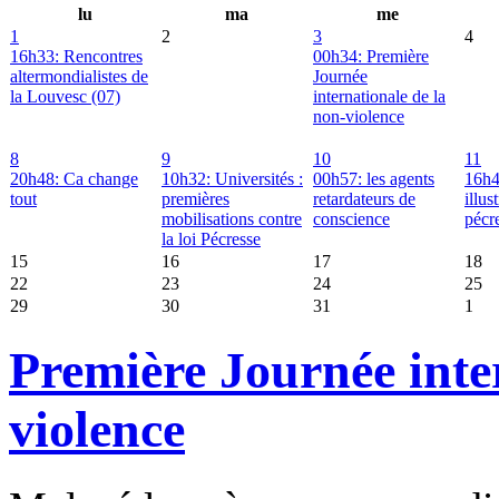
lu
ma
me
1
2
3
4
16h33: Rencontres
00h34: Première
altermondialistes de
Journée
la Louvesc (07)
internationale de la
non-violence
8
9
10
11
20h48: Ca change
10h32: Universités :
00h57: les agents
16h4
tout
premières
retardateurs de
illus
mobilisations contre
conscience
pécr
la loi Pécresse
15
16
17
18
22
23
24
25
29
30
31
1
Première Journée inte
violence