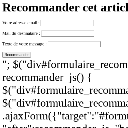
Recommander cet article,
Votre adresse email :
Mail du destinataire :
Texte de votre message :
"; $("div#formulaire_recom
recommander_js() {
$("div#formulaire_recomman
$("div#formulaire_recomma
.ajaxForm({"target":"#for