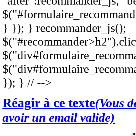
"after":recommander_js, "be
$("#formulaire_recommande
} }); } recommander_js();
$("#recommander>h2").clic
$("div#formulaire_recomman
$("div#formulaire_recomma
}); } // -->
Réagir à ce texte
(Vous de
avoir un email valide)
oc