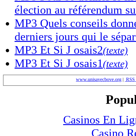
élection au référendum sur
MP3
Quels conseils donne-
derniers jours qui le sépa
MP3
Et Si J osais2
(texte)
MP3
Et Si J osais1
(texte)
www.unisavecbove.org
|
RSS 
Popul
Casinos En Lig
Casino R