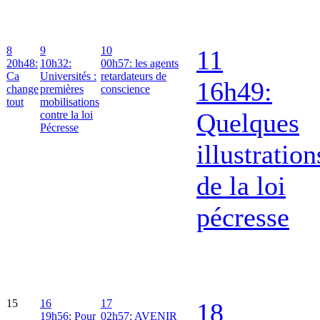
8
9
10
11
20h48:
10h32:
00h57: les agents
Ca
Universités :
retardateurs de
16h49:
change
premières
conscience
tout
mobilisations
Quelques
contre la loi
Pécresse
illustration
de la loi
pécresse
15
16
17
18
19h56: Pour
02h57: AVENIR