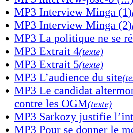
MP3
Interview Minga (1)
MP3
Interview Minga (2)
MP3
La politique ne se r
MP3
Extrait 4
(texte)
MP3
Extrait 5
(texte)
MP3
L’audience du site
(te
MP3
Le candidat altermon
contre les OGM
(texte)
MP3
Sarkozy justifie l’in
MP3
Pour se donner le mor