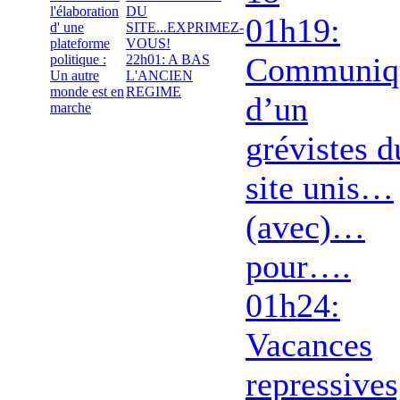
l'élaboration
DU
01h19:
d' une
SITE...EXPRIMEZ-
plateforme
VOUS!
Communiq
politique :
22h01: A BAS
Un autre
L'ANCIEN
monde est en
REGIME
d’un
marche
grévistes d
site unis…
(avec)…
pour….
01h24:
Vacances
repressives