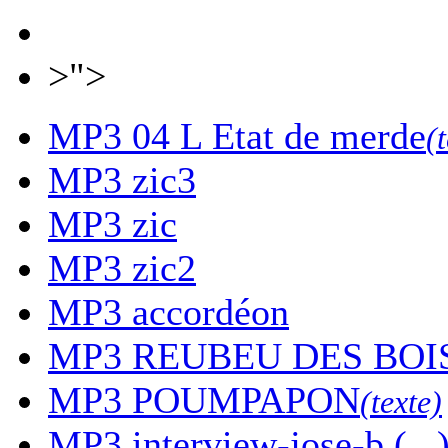
>">
MP3
04 L Etat de merde
(
MP3
zic3
MP3
zic
MP3
zic2
MP3
accordéon
MP3
REUBEU DES BOI
MP3
POUMPAPON
(texte)
MP3
interview-jose-b (...