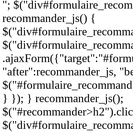
"; $("div#formulaire_recom
recommander_js() {
$("div#formulaire_recomman
$("div#formulaire_recomma
.ajaxForm({"target":"#for
"after":recommander_js, "be
$("#formulaire_recommande
} }); } recommander_js();
$("#recommander>h2").clic
$("div#formulaire_recomman