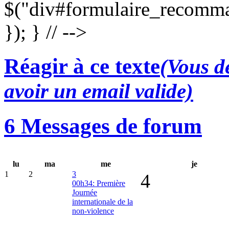
$("div#formulaire_recomma
}); } // -->
Réagir à ce texte
(Vous de
avoir un email valide)
6 Messages de forum
lu
ma
me
je
1
2
3
4
00h34: Première
Journée
internationale de la
non-violence