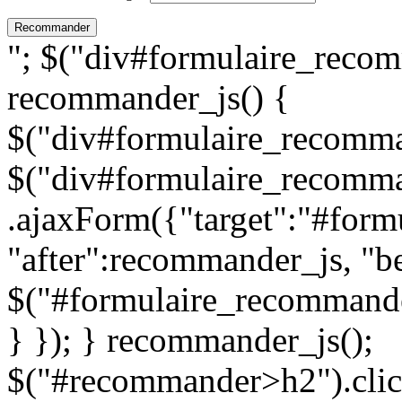
"; $("div#formulaire_recom
recommander_js() {
$("div#formulaire_recomman
$("div#formulaire_recomma
.ajaxForm({"target":"#for
"after":recommander_js, "be
$("#formulaire_recommande
} }); } recommander_js();
$("#recommander>h2").clic