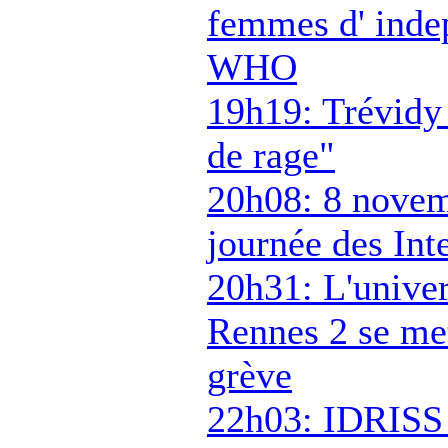
femmes d' inde
WHO
19h19: Trévidy 
de rage"
20h08: 8 novem
journée des Int
20h31: L'univer
Rennes 2 se me
grève
22h03: IDRIS