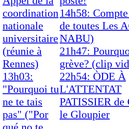
Appel de la
poste!
coordination
14h58: Compte
nationale
de toutes Les A
universitaire
NABU)
(réunie à
21h47: Pourquo
Rennes)
grève? (clip vi
13h03:
22h54: ÒDE À
"Pourquoi tu
L'ATTENTAT
ne te tais
PATISSIER de 
pas" ("Por
le Gloupier
qué no te