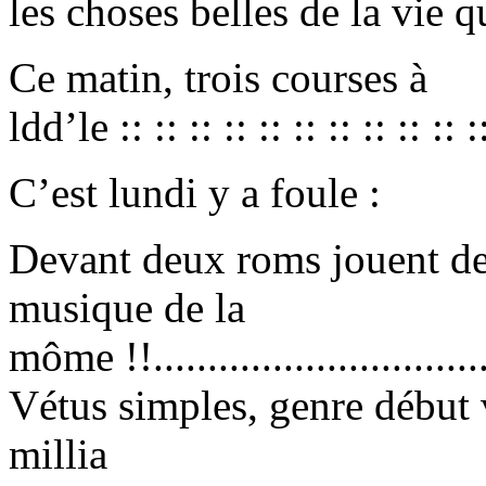
les choses belles de la vie q
Ce matin, trois courses à
ldd’le :: :: :: :: :: :: :: :: :: :: ::
C’est lundi y a foule :
Devant deux roms jouent de 
musique de la
môme !!..................................
Vétus simples, genre début 
millia