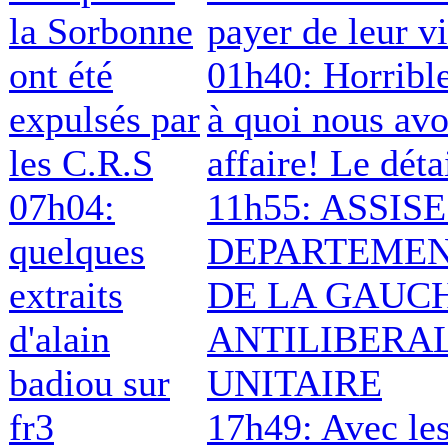
la Sorbonne
payer de leur vi
ont été
01h40: Horrible
expulsés par
à quoi nous av
les C.R.S
affaire! Le déta
07h04:
11h55: ASSIS
quelques
DEPARTEMEN
extraits
DE LA GAUC
d'alain
ANTILIBERA
badiou sur
UNITAIRE
fr3
17h49: Avec le