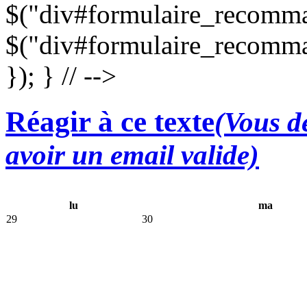
$("div#formulaire_recomman
$("div#formulaire_recomma
}); } // -->
Réagir à ce texte
(Vous de
avoir un email valide)
lu
ma
29
30