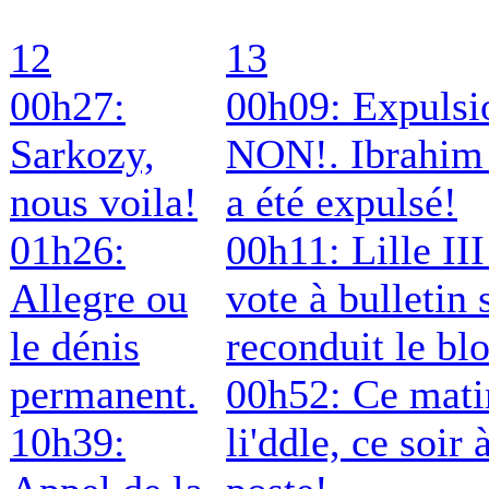
12
13
00h27:
00h09: Expulsi
Sarkozy,
NON!. Ibrahim
nous voila!
a été expulsé!
01h26:
00h11: Lille III
Allegre ou
vote à bulletin 
le dénis
reconduit le bl
permanent.
00h52: Ce mati
10h39:
li'ddle, ce soir 