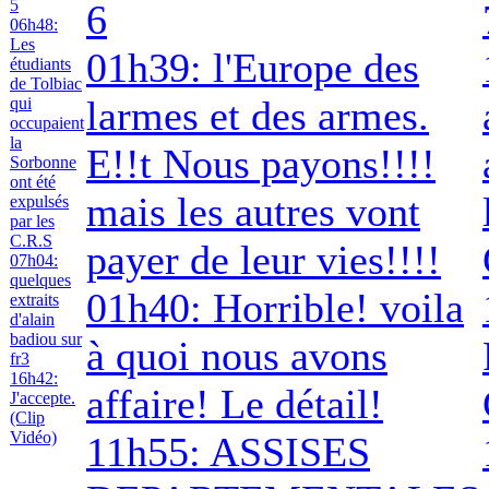
5
6
06h48:
Les
01h39: l'Europe des
étudiants
de Tolbiac
larmes et des armes.
qui
occupaient
la
E!!t Nous payons!!!!
Sorbonne
ont été
mais les autres vont
expulsés
par les
C.R.S
payer de leur vies!!!!
07h04:
quelques
01h40: Horrible! voila
extraits
d'alain
badiou sur
à quoi nous avons
fr3
16h42:
affaire! Le détail!
J'accepte.
(Clip
Vidéo)
11h55: ASSISES