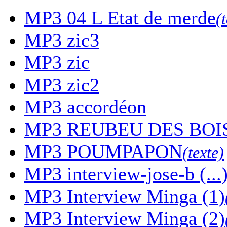
MP3
04 L Etat de merde
(
MP3
zic3
MP3
zic
MP3
zic2
MP3
accordéon
MP3
REUBEU DES BOI
MP3
POUMPAPON
(texte)
MP3
interview-jose-b (...
MP3
Interview Minga (1)
MP3
Interview Minga (2)