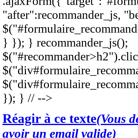
.ajaxForm({"target":"#for
"after":recommander_js, "be
$("#formulaire_recommande
} }); } recommander_js();
$("#recommander>h2").clic
$("div#formulaire_recomman
$("div#formulaire_recomma
}); } // -->
Réagir à ce texte
(Vous de
avoir un email valide)