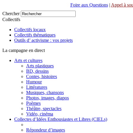
Foire aux Questions
|
Appel à sou
Chercher
Collectifs
Collectifs locaux
Collectifs thématiques
Outils d’ activisme : vos projets
La campagne en direct
Arts et cultures
Arts plastiques
BD, dessins
Contes, histoires
Humour
Littératures
Musiques, chansons
Photos, images, diapos
Poèmes
Théâtre, spectacles
Vidéo, cinéma
Collectes d’Idées Enthousiastes et Libres (CIELs)
Répondeur d’images