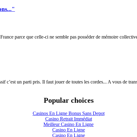
ons..."
ance parce que celle-ci ne semble pas posséder de mémoire collective. 
ssif c’est un parti pris. Il faut jouer de toutes les cordes... A vous de 
Popular choices
Casinos En Ligne Bonus Sans Depot
Casino Retrait Immédiat
Meilleur Casino En Ligne
Casino En Ligne
Casino En Ligne