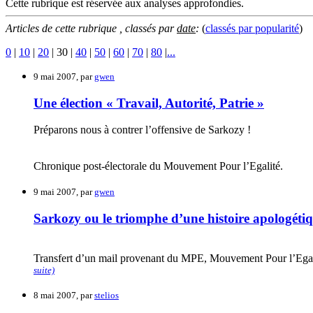
Cette rubrique est réservée aux analyses approfondies.
Articles de cette rubrique , classés par
date
:
(
classés par
popularité
)
0
|
10
|
20
|
30
|
40
|
50
|
60
|
70
|
80
|
...
9 mai 2007, par
gwen
Une élection « Travail, Autorité, Patrie »
Préparons nous à contrer l’offensive de Sarkozy !
Chronique post-électorale du Mouvement Pour l’Egalité.
9 mai 2007, par
gwen
Sarkozy ou le triomphe d’une histoire apologétiq
Transfert d’un mail provenant du MPE, Mouvement Pour l’Egalit
suite)
8 mai 2007, par
stelios