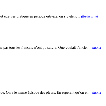
t être très pratique en période estivale, on s’y étend...
(lire la suite)
 pas tous les français n’ont pu suivre. Que voulait l’ancien...
(lire la
mande. On a le même épisode des pleurs. En espérant qu’on en...
(lire la