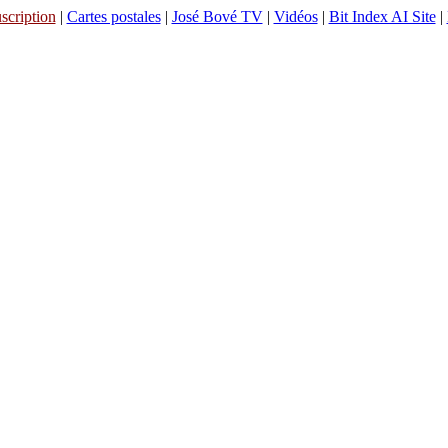
scription
|
Cartes postales
|
José Bové TV
|
Vidéos
|
Bit Index AI Site
|