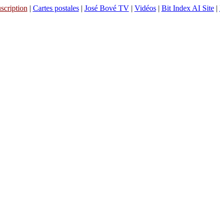
scription
|
Cartes postales
|
José Bové TV
|
Vidéos
|
Bit Index AI Site
|