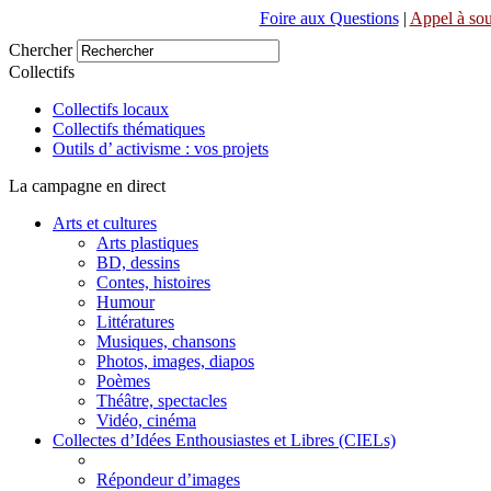
Foire aux Questions
|
Appel à sou
Chercher
Collectifs
Collectifs locaux
Collectifs thématiques
Outils d’ activisme : vos projets
La campagne en direct
Arts et cultures
Arts plastiques
BD, dessins
Contes, histoires
Humour
Littératures
Musiques, chansons
Photos, images, diapos
Poèmes
Théâtre, spectacles
Vidéo, cinéma
Collectes d’Idées Enthousiastes et Libres (CIELs)
Répondeur d’images