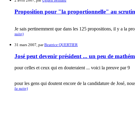
2 avril 2007, par
Uguen bernard
Proposition pour "la proportionnelle" au scrutin 
Je sais pertinemment que dans les 125 propositions, il y a la pr
suite)
31 mars 2007, par
Beatrice QUERTIER
José peut devenir président ... un peu de mathéma
pour celles et ceux qui en douteraient ... voici la preuve par 9
pour les gens qui doutent encore de la candidature de José, nous
la suite)