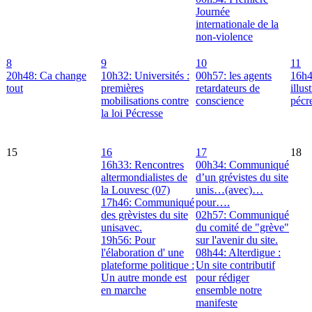
Journée
internationale de la
non-violence
8
9
10
11
20h48: Ca change
10h32: Universités :
00h57: les agents
16h4
tout
premières
retardateurs de
illus
mobilisations contre
conscience
pécr
la loi Pécresse
15
16
17
18
16h33: Rencontres
00h34: Communiqué
altermondialistes de
d’un grévistes du site
la Louvesc (07)
unis…(avec)…
17h46: Communiqué
pour….
des grèvistes du site
02h57: Communiqué
unisavec.
du comité de "grève"
19h56: Pour
sur l'avenir du site.
l'élaboration d' une
08h44: Alterdigue :
plateforme politique :
Un site contributif
Un autre monde est
pour rédiger
en marche
ensemble notre
manifeste