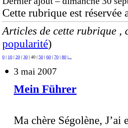
Dernier ajout – dimanche 30 se
Cette rubrique est réservée
Articles de cette rubrique ,
popularité
)
0
|
10
|
20
|
30
|
40
|
50
|
60
|
70
|
80
|
...
3 mai 2007
Mein Führer
Ma chère Ségolène, J’ai e