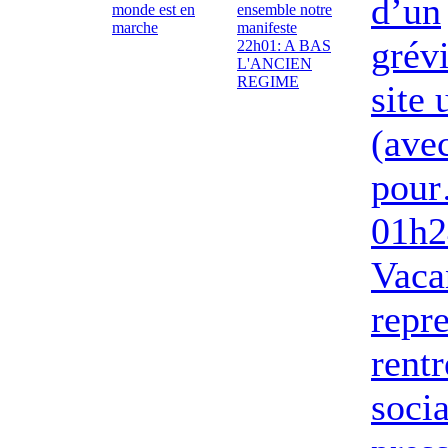
d’un
monde est en
ensemble notre
marche
manifeste
grév
22h01: A BAS
L'ANCIEN
REGIME
site
(ave
pou
01h2
Vaca
repre
rentr
socia