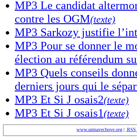
MP3
Le candidat altermon
contre les OGM
(texte)
MP3
Sarkozy justifie l’in
MP3
Pour se donner le mor
élection au référendum sur
MP3
Quels conseils donne-
derniers jours qui le sépa
MP3
Et Si J osais2
(texte)
MP3
Et Si J osais1
(texte)
www.unisavecbove.org
|
RSS 