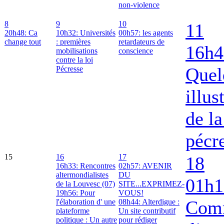
non-violence
8
9
10
11
20h48: Ca
10h32: Universités
00h57: les agents
change tout
: premières
retardateurs de
16h4
mobilisations
conscience
contre la loi
Quel
Pécresse
illus
de la
pécr
15
16
17
18
16h33: Rencontres
02h57: AVENIR
altermondialistes
DU
01h1
de la Louvesc (07)
SITE...EXPRIMEZ-
19h56: Pour
VOUS!
Com
l'élaboration d' une
08h44: Alterdigue :
plateforme
Un site contributif
politique : Un autre
pour rédiger