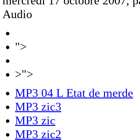
mercredi 17 octobre 2007, 
Audio
">
>">
MP3
04 L Etat de merde
MP3
zic3
MP3
zic
MP3
zic2