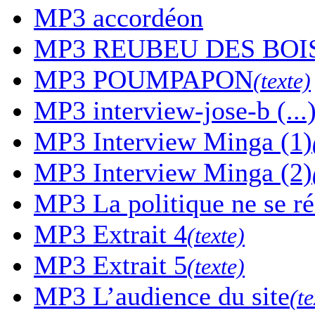
MP3
accordéon
MP3
REUBEU DES BOI
MP3
POUMPAPON
(texte)
MP3
interview-jose-b (...
MP3
Interview Minga (1)
MP3
Interview Minga (2)
MP3
La politique ne se r
MP3
Extrait 4
(texte)
MP3
Extrait 5
(texte)
MP3
L’audience du site
(te