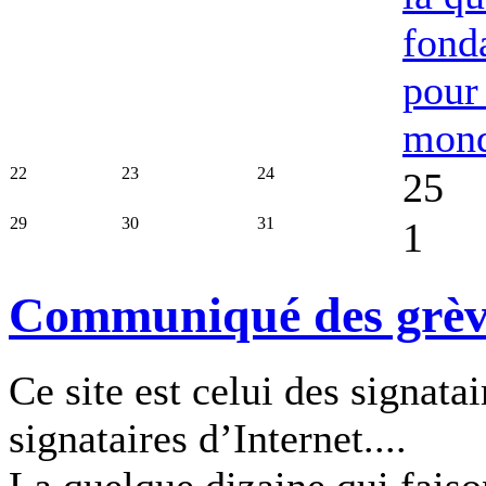
fond
pour
mon
22
23
24
25
29
30
31
1
Communiqué des grèvis
Ce site est celui des signatai
signataires d’Internet....