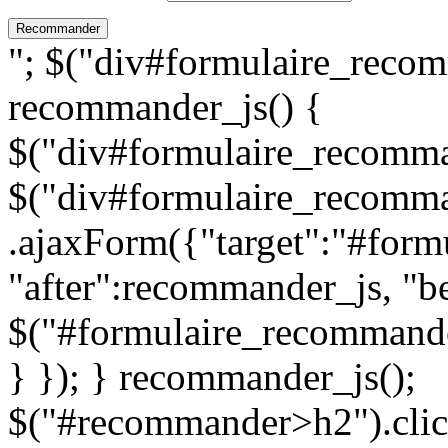
"; $("div#formulaire_recom
recommander_js() {
$("div#formulaire_recomman
$("div#formulaire_recomma
.ajaxForm({"target":"#for
"after":recommander_js, "be
$("#formulaire_recommande
} }); } recommander_js();
$("#recommander>h2").clic