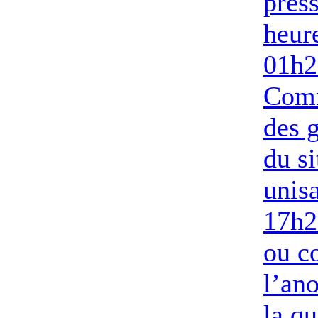
pres
heur
01h2
Com
des g
du si
unis
17h2
ou c
l’an
la qu