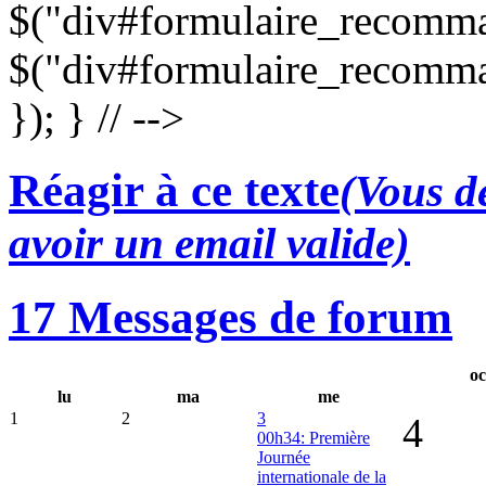
$("div#formulaire_recomman
$("div#formulaire_recomma
}); } // -->
Réagir à ce texte
(Vous de
avoir un email valide)
17 Messages de forum
oc
lu
ma
me
1
2
3
4
00h34: Première
Journée
internationale de la