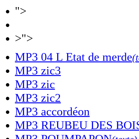
">
>">
MP3
04 L Etat de merde
(
MP3
zic3
MP3
zic
MP3
zic2
MP3
accordéon
MP3
REUBEU DES BOI
MP3
POUMPAPON