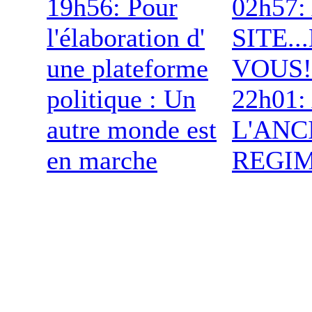
19h56: Pour
02h57
l'élaboration d'
SITE.
une plateforme
VOUS!
politique : Un
22h01:
autre monde est
L'ANC
en marche
REGI