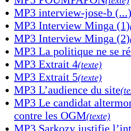
(texte)
MP3
interview-jose-b (...
MP3
Interview Minga (1)
MP3
Interview Minga (2)
MP3
La politique ne se r
MP3
Extrait 4
(texte)
MP3
Extrait 5
(texte)
MP3
L’audience du site
(te
MP3
Le candidat altermon
contre les OGM
(texte)
MP3
Sarkozy justifie l’in