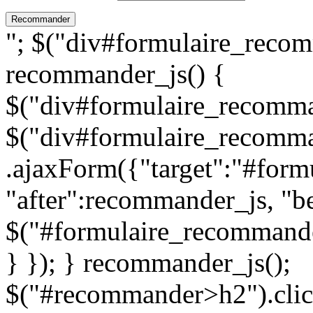
"; $("div#formulaire_recom
recommander_js() {
$("div#formulaire_recomman
$("div#formulaire_recomma
.ajaxForm({"target":"#for
"after":recommander_js, "be
$("#formulaire_recommande
} }); } recommander_js();
$("#recommander>h2").clic