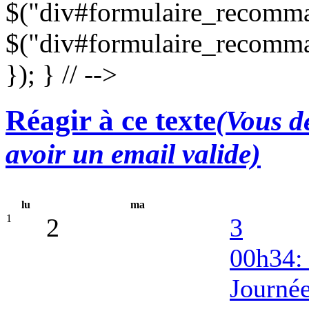
$("div#formulaire_recomman
$("div#formulaire_recomma
}); } // -->
Réagir à ce texte
(Vous de
avoir un email valide)
lu
ma
1
2
3
00h34:
Journé