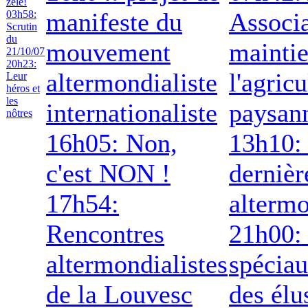
zèle!
manifeste du
Associa
03h58:
Scrutin
du
mouvement
mainti
21/10/07
20h23:
altermondialiste
l'agricu
Leur
héros et
les
internationaliste
paysan
nôtres
16h05: Non,
13h10: 
c'est NON !
dernièr
17h54:
altermo
Rencontres
21h00:
altermondialistes
spéciau
de la Louvesc
des élu