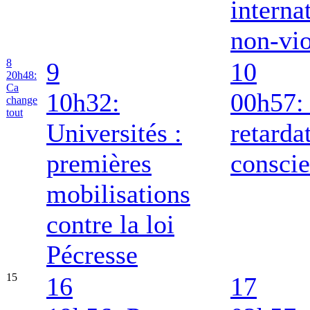
interna
non-vi
8
9
10
20h48:
Ca
10h32:
00h57: 
change
tout
Universités :
retarda
premières
consci
mobilisations
contre la loi
Pécresse
15
16
17