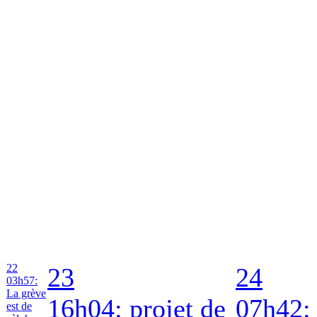
22
23
24
03h57:
La grève
16h04: projet de
07h42:
est de