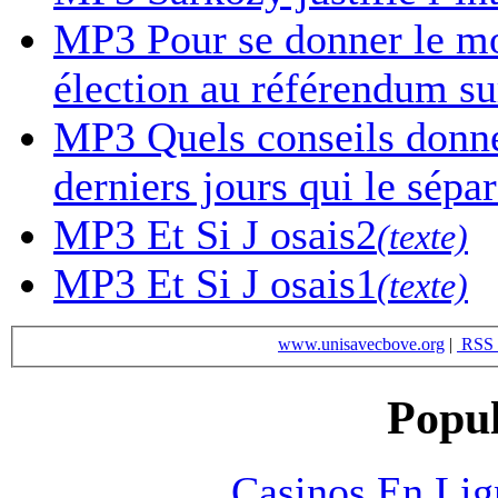
MP3
Pour se donner le mor
élection au référendum sur
MP3
Quels conseils donne-
derniers jours qui le sépa
MP3
Et Si J osais2
(texte)
MP3
Et Si J osais1
(texte)
www.unisavecbove.org
|
RSS 
Popul
Casinos En Lig