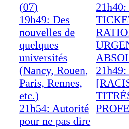
(07)
21h40
19h49: Des
TICKE
nouvelles de
RATI
quelques
URGE
universités
ABSO
(Nancy, Rouen,
21h49
Paris, Rennes,
[RACI
etc.)
TITRÉ
21h54: Autorité
PROF
pour ne pas dire