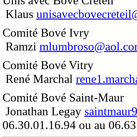
Unis avec Bové Créteil
Klaus
unisavecbovecreteil
Comité Bové Ivry
Ramzi
mlumbroso@aol.c
Comité Bové Vitry
René Marchal
rene1.march
Comité Bové Saint-Maur
Jonathan Legay
saintmaur
06.30.01.16.94 ou au 06.63