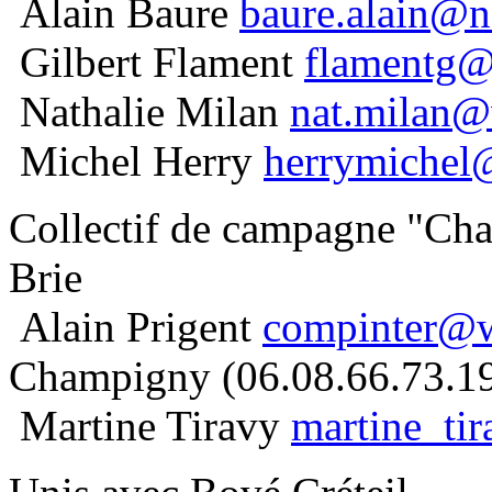
Alain Baure
baure.alain@n
Gilbert Flament
flamentg@c
Nathalie Milan
nat.milan@
Michel Herry
herrymichel
Collectif de campagne "Cha
Brie
Alain Prigent
compinter@w
Champigny (06.08.66.73.1
Martine Tiravy
martine_ti