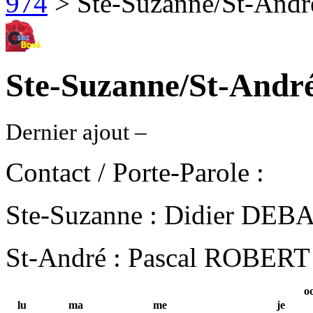
974
> Ste-Suzanne/St-Andr
Ste-Suzanne/St-Andr
Dernier ajout –
Contact / Porte-Parole :
Ste-Suzanne : Didier DEB
St-André : Pascal ROBERT
oc
lu
ma
me
je