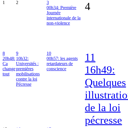
1
2
3
4
00h34: Première
Journée
internationale de la
non-violence
8
9
10
11
20h48:
10h32:
00h57: les agents
Ca
Universités :
retardateurs de
16h49:
change
premières
conscience
tout
mobilisations
Quelques
contre la loi
Pécresse
illustrati
de la loi
pécresse