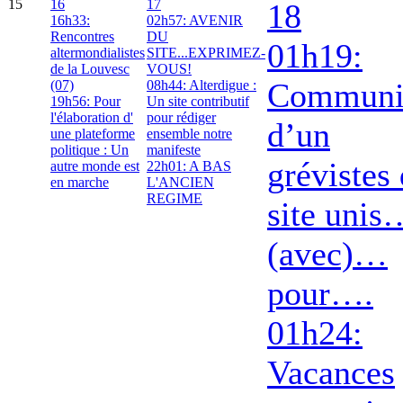
15
16
17
18
16h33:
02h57: AVENIR
Rencontres
DU
01h19:
altermondialistes
SITE...EXPRIMEZ-
de la Louvesc
VOUS!
Communi
(07)
08h44: Alterdigue :
19h56: Pour
Un site contributif
l'élaboration d'
pour rédiger
d’un
une plateforme
ensemble notre
politique : Un
manifeste
grévistes
autre monde est
22h01: A BAS
en marche
L'ANCIEN
REGIME
site unis
(avec)…
pour….
01h24:
Vacances