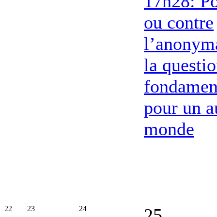
17h28: P
ou contre
l’anonym
la questi
fondamen
pour un a
monde
22
23
24
25