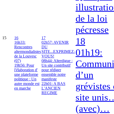
illustrati
de la loi
pécresse
15
16
17
18
16h33:
02h57: AVENIR
Rencontres
DU
01h19:
altermondialistes
SITE...EXPRIMEZ-
de la Louvesc
VOUS!
Communi
(07)
08h44: Alterdigue :
19h56: Pour
Un site contributif
l'élaboration d'
pour rédiger
d’un
une plateforme
ensemble notre
politique : Un
manifeste
grévistes
autre monde est
22h01: A BAS
en marche
L'ANCIEN
REGIME
site unis
(avec)…