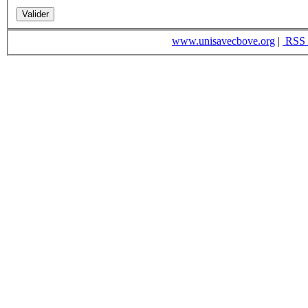
www.unisavecbove.org
|
RSS 