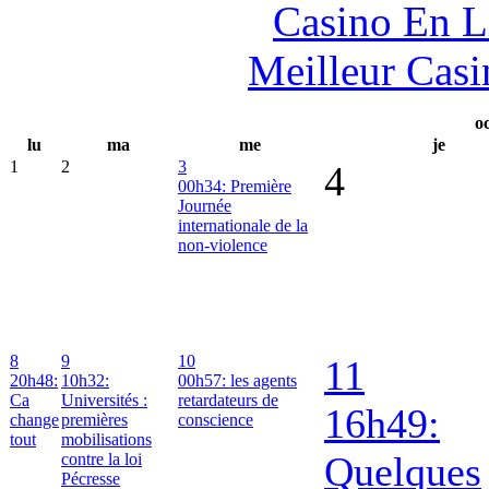
Casino En L
Meilleur Casi
oc
lu
ma
me
je
1
2
3
4
00h34: Première
Journée
internationale de la
non-violence
8
9
10
11
20h48:
10h32:
00h57: les agents
Ca
Universités :
retardateurs de
16h49:
change
premières
conscience
tout
mobilisations
Quelques
contre la loi
Pécresse