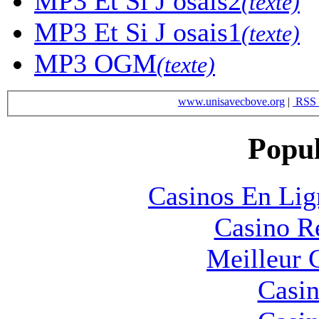
MP3
Et Si J osais2
(texte)
MP3
Et Si J osais1
(texte)
MP3
OGM
(texte)
www.unisavecbove.org
|
RSS 
Popul
Casinos En Lig
Casino R
Meilleur 
Casin