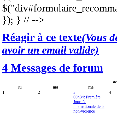
$("div#formulaire_recomma
}); } // -->
Réagir à ce texte
(Vous de
avoir un email valide)
4 Messages de forum
oc
lu
ma
me
1
2
3
4
00h34: Première
Journée
internationale de la
non-violence