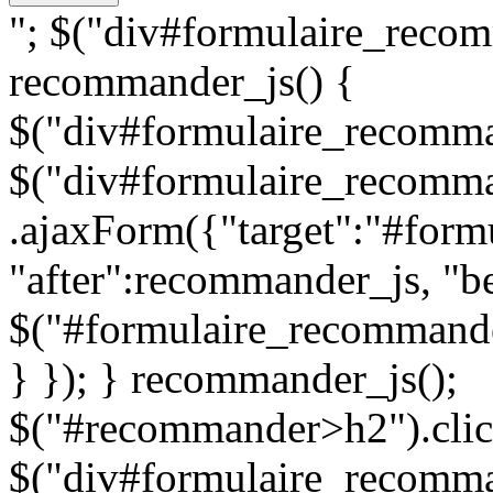
"; $("div#formulaire_recom
recommander_js() {
$("div#formulaire_recomman
$("div#formulaire_recomma
.ajaxForm({"target":"#for
"after":recommander_js, "be
$("#formulaire_recommande
} }); } recommander_js();
$("#recommander>h2").clic
$("div#formulaire_recomman