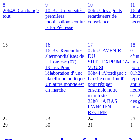
8
9
10
11
20h48: Ca change
10h32: Universités :
00h57: les agents
16h4
tout
premières
retardateurs de
illus
mobilisations contre
conscience
pécr
la loi Pécresse
15
16
17
18
16h33: Rencontres
02h57: AVENIR
01h
altermondialistes de
DU
d’un 
la Louvesc (07)
SITE...EXPRIMEZ-
uni
19h56: Pour
VOUS!
pou
l'élaboration d' une
08h44: Alterdigue :
01h2
plateforme politique :
Un site contributif
repre
Un autre monde est
pour rédiger
anti-
en marche
ensemble notre
heur
manifeste
01h
22h01: A BAS
des g
L'ANCIEN
unis
REGIME
22
23
24
25
29
30
31
1