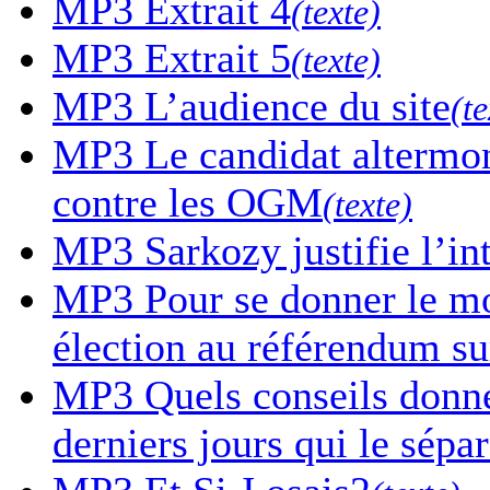
MP3
Extrait 4
(texte)
MP3
Extrait 5
(texte)
MP3
L’audience du site
(te
MP3
Le candidat altermon
contre les OGM
(texte)
MP3
Sarkozy justifie l’in
MP3
Pour se donner le mor
élection au référendum sur
MP3
Quels conseils donne-
derniers jours qui le sépa